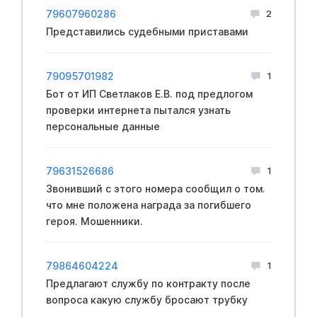
79607960286
2
Представились судебными приставами
79095701982
1
Бот от ИП Светлаков Е.В. под предлогом
проверки интернета пытался узнать
персональные данные
79631526686
1
Звонивший с этого номера сообщил о том.
что мне положена награда за погибшего
героя. Мошенники.
79864604224
1
Предлагают службу по контракту после
вопроса какую службу бросают трубку