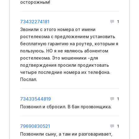
осторожным!
73432274181
1
Звонили с этого номера от имени
ростелекома с предложением установить
бесплатную гарантию на роутер, которым я
пользуюсь. НО я не являюсь абонентом
ростелекома. Это мошенники -для
подтверждения просили продиктовать
четыре последние номера их телефона.
Послал.
73433544819
1
Позвонил и сбросил. В бан прозвонщика.
79690830521
1
Позвонили сыну, а там ии разговаривает,