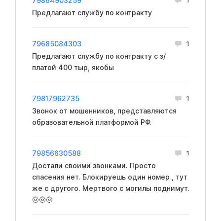
79864903259
Предлагают службу по контракту
79685084303
1
Предлагают службу по контракту с з/
платой 400 тыр, якобы
79817962735
1
Звонок от мошенников, представляются
образовательной платформой РФ.
79856630588
1
Достали своими звонками. Просто
спасения нет. Блокируешь один номер , тут
же с другого. Мертвого с могилы поднимут.
🤨🤨🤨