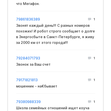
что Мегафон.
79861836389
1
Звонят каждый день!!! С разных номеров
похожих! И робот строго сообщает о долге
в Энергосбыте в Санкт-Петербурге, я живу
за 2000 км от этого города!!!
79284071793
1
Звонок за Ваш счет
79171821813
1
мошенник - на€бывает
79380988339
1
Школа семейных отношений ищет коуча