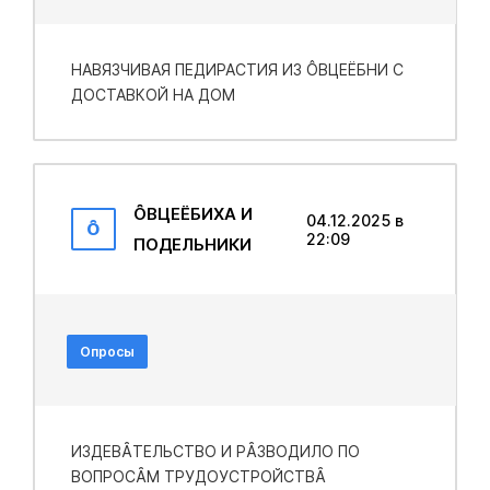
НАВЯЗЧИВАЯ ПEДИРАСТИЯ ИЗ ÔВЦEËБНИ С
ДОСТАВКОЙ НА ДОМ
ȎВЦEЁƂИХA И
04.12.2025 в
Ȏ
22:09
ПОДЕЛЬНИКИ
Опросы
ИЗДЕВȂТЕЛЬСТВО И РȂЗВОДИЛО ПО
ВОПРОСȂМ ТРУДОУСТРОЙСТВȂ