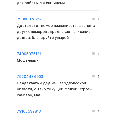
для работы с женщинами
79380978294
1
Достал этот номер названивать , звонят с
других номеров . предлагают списание
долгов. блокируйте упырей
74995075121
1
Мошенники
79204434903
1
Неадекватый дед из Свердловсокой
области, с явно текущей флягой. Угрозы,
хамство, мат.
79106532813
1