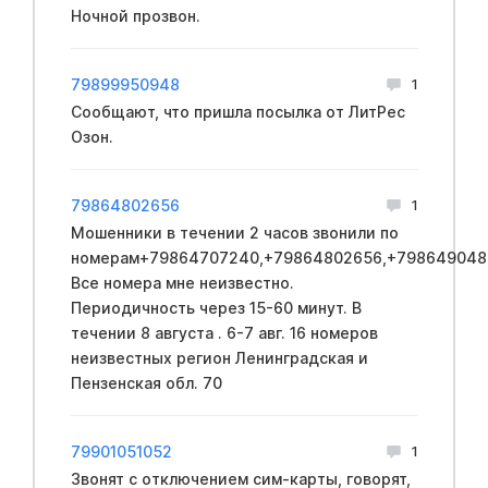
Ночной прозвон.
79899950948
1
Сообщают, что пришла посылка от ЛитРес
Озон.
79864802656
1
Мошенники в течении 2 часов звонили по
номерам+79864707240,+79864802656,+798649048
Все номера мне неизвестно.
Периодичность через 15-60 минут. В
течении 8 августа . 6-7 авг. 16 номеров
неизвестных регион Ленинградская и
Пензенская обл. 70
79901051052
1
Звонят с отключением сим-карты, говорят,