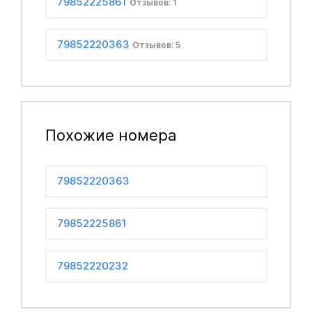
79852225861
Отзывов: 1
79852220363
Отзывов: 5
Похожие номера
79852220363
79852225861
79852220232