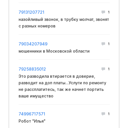
79131207721
1
назойливый звонок, в трубку молчат, звонят
с разных номеров
79034207949
1
мошенники в Московской области
79258835012
1
Это разводила втирается в доверие,
разводит на доп платы...Услуги по ремонту
не рассплатитесь, так же начнет портить
ваше имущество
74996717571
1
Робот "Илья"