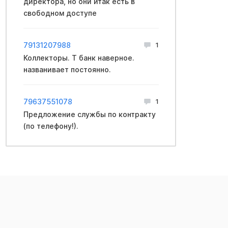
директора, но они итак есть в
свободном доступе
79131207988
1
Коллекторы. Т банк наверное.
названивает постоянно.
79637551078
1
Предложение службы по контракту
(по телефону!).