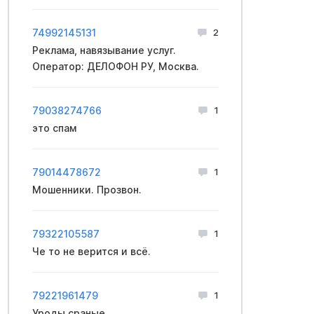
74992145131
2
Реклама, навязывание услуг.
Оператор: ДЕЛОФОН РУ, Москва.
79038274766
1
это спам
79014478672
1
Мошенники. Прозвон.
79322105587
1
Че то не верится и всё.
79221961479
1
Уроды сраные