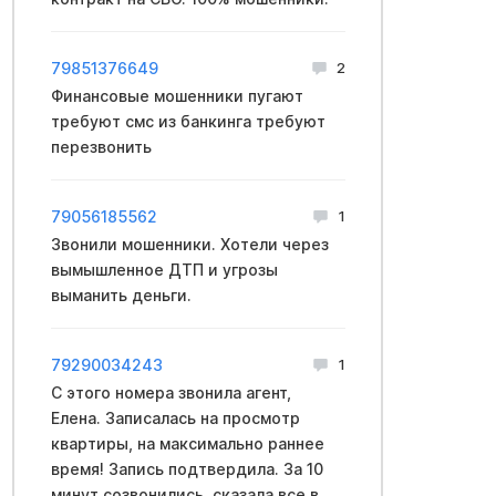
79851376649
2
Финансовые мошенники пугают
требуют смс из банкинга требуют
перезвонить
79056185562
1
Звонили мошенники. Хотели через
вымышленное ДТП и угрозы
выманить деньги.
79290034243
1
С этого номера звонила агент,
Елена. Записалась на просмотр
квартиры, на максимально раннее
время! Запись подтвердила. За 10
минут созвонились, сказала все в