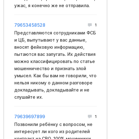
ужас, я конечно же не отправила.
79653458528
1
Представляются coтрудниками ФCБ
и ЦБ, выпутывают у вас данные,
вносят фейковую инфopмацию,
пытаются вас запугать. Их действия
можно классифицировать по статье
мошенничество и признать злой
умысел. Как бы вам не говорили, что
нельзя никому о данном разговоре
докладывать, докладывайте и не
слушайте их.
79639697899
1
Позвонили ребёнку с вопросом, не
интересует ли кого из родителей
контракт на CBO. 100% мошенники.