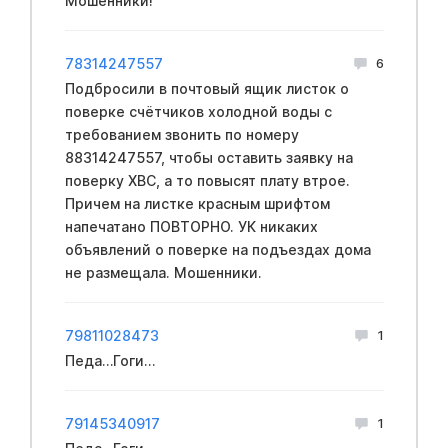
Мошенники!
78314247557
6
Подбросили в почтовый ящик листок о
поверке счётчиков холодной воды с
требованием звонить по номеру
88314247557, чтобы оставить заявку на
поверку ХВС, а то повысят плату втрое.
Причем на листке красным шрифтом
напечатано ПОВТОРНО. УК никаких
объявлений о поверке на подъездах дома
не размещала. Мошенники.
79811028473
1
Педа…Гоги…
79145340917
1