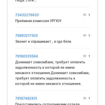
Педа…Гоги…
73432276633
1
Приёмная комиссия УРГЮУ
79883217503
1
Звонит и спрашивает , а где бпла
79180335584
1
Донимает совкомбанк, требует оплатить
задолженность к которой не имею
никакого отношения.Донимает совкомбанк,
требует оплатить задолженность к
которой не имею никакого отношения.
79187482831
1
Представились сотрудниками отдела