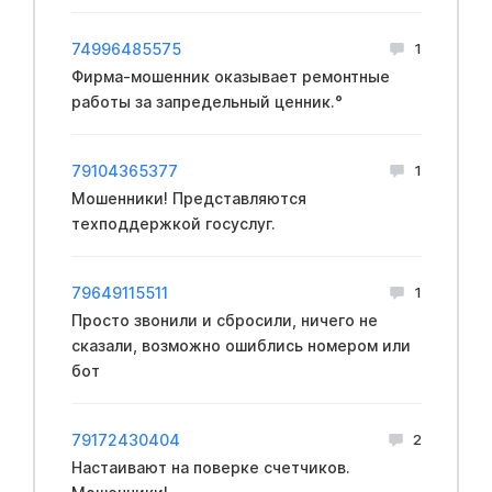
74996485575
1
Фирма-мошенник оказывает ремонтные
работы за запредельный ценник.°
79104365377
1
Мошенники! Представляются
техподдержкой госуслуг.
79649115511
1
Просто звонили и сбросили, ничего не
сказали, возможно ошиблись номером или
бот
79172430404
2
Настаивают на поверке счетчиков.