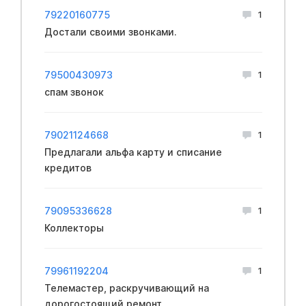
79220160775
1
Достали своими звонками.
79500430973
1
спам звонок
79021124668
1
Предлагали альфа карту и списание
кредитов
79095336628
1
Коллекторы
79961192204
1
Телемастер, раскручивающий на
дорогостоящий ремонт