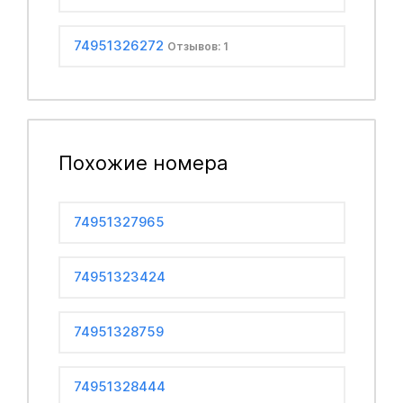
74951326272
Отзывов: 1
Похожие номера
74951327965
74951323424
74951328759
74951328444