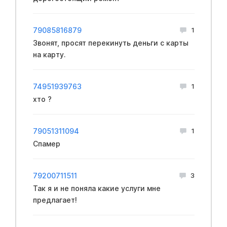
79085816879
1
Звонят, просят перекинуть деньги с карты
на карту.
74951939763
1
хто ?
79051311094
1
Спамер
79200711511
3
Так я и не поняла какие услуги мне
предлагает!