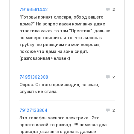
79196561442
2
"Готовы принят слесаря, обход вашего
дома?" На вопрос какая компания даже
ответила какая то там "Престиж". дальше
по манере говорить и то, что лилось в
трубку, по реакциям на мои вопросы,
похоже что дама на зоне сидит.
(разговаривал человек)
74951362308
2
Опрос. От кого происходил, не знаю,
слушать не стала.
79127133864
2
Это телефон часного электрика . Это
просто какой то развод !!!!!!поменял два
провода ,сказал что делать дальше