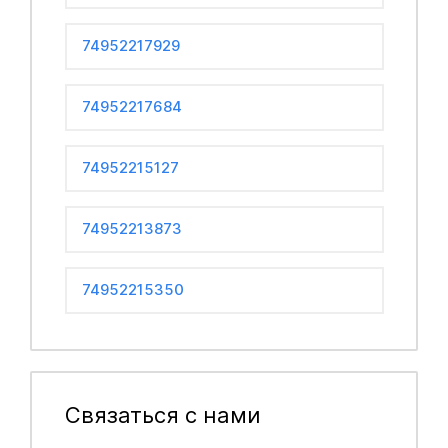
74952217929
74952217684
74952215127
74952213873
74952215350
Связаться с нами