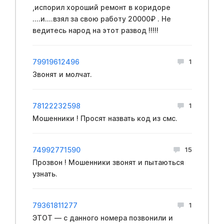
,испорил хороший ремонт в коридоре
....и....взял за свою работу 20000₽ . Не
ведитесь народ на этот развод !!!!!
79919612496
1
Звонят и молчат.
78122232598
1
Мошенники ! Просят назвать код из смс.
74992771590
15
Прозвон ! Мошенники звонят и пытаються
узнать.
79361811277
1
ЭТОТ — с данного номера позвонили и