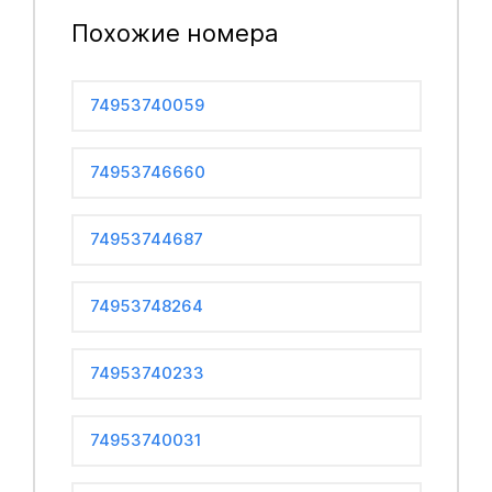
Похожие номера
74953740059
74953746660
74953744687
74953748264
74953740233
74953740031