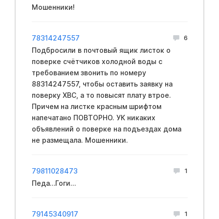
Мошенники!
78314247557
6
Подбросили в почтовый ящик листок о
поверке счётчиков холодной воды с
требованием звонить по номеру
88314247557, чтобы оставить заявку на
поверку ХВС, а то повысят плату втрое.
Причем на листке красным шрифтом
напечатано ПОВТОРНО. УК никаких
объявлений о поверке на подъездах дома
не размещала. Мошенники.
79811028473
1
Педа…Гоги…
79145340917
1