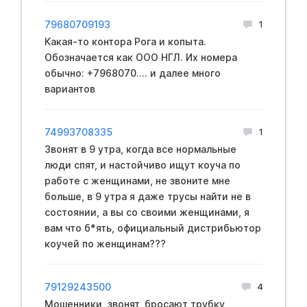
79680709193
1
Какая-то контора Рога и копыта.
Обозначается как ООО НГЛ. Их номера
обычно: +7968070.... и далее много
вариантов
74993708335
1
Звонят в 9 утра, когда все нормальные
люди спят, и настойчиво ищут коуча по
работе с женщинами, не звоните мне
больше, в 9 утра я даже трусы найти не в
состоянии, а вы со своими женщинами, я
вам что б*ять, официальный дистрибьютор
коучей по женщинам???
79129243500
4
Мошенники, звонят, бросают трубку,