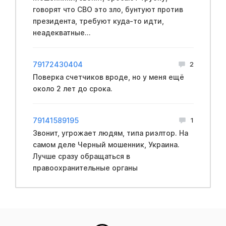
говорят что CBO это зло, бyнтуют против
пpeзидента, требуют куда-то идти,
неадекватные...
79172430404
2
Поверка счетчиков вроде, но у меня ещё
около 2 лет до срока.
79141589195
1
Звонит, угрожает людям, типа риэлтор. На
самом деле Черный мошенник, Укpaина.
Лучше сразу обращаться в
правooхранительные opганы