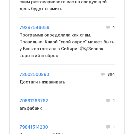
сним разговариваете вас на следующей
день будут спамить
79297546656
1
Программа определила как спам.
Правильно! Какой "свой опрос" может быть
у Башкортостана в Сибири! 🤭😁Звонок
короткий и сброс
78002500890
364
Достали названивать
79661286782
1
альфабанк
79841514230
1