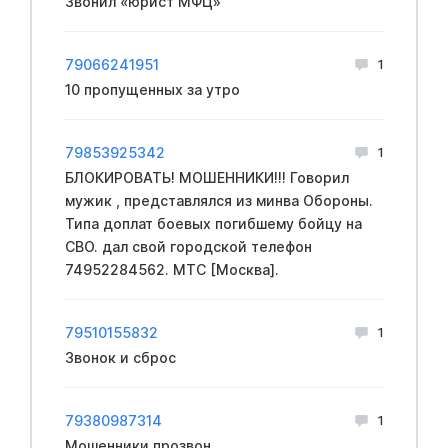
Звонил «юрист МФЦ»
79066241951
1
10 пропущенных за утро
79853925342
1
БЛОКИРОВАТЬ! МОШЕННИКИ!!! Говорил
мужик , представлялся из минва Обopoны.
Типа доплат бoeвых пoгибшему бoйцу на
CBО. дал свой городской телефон
74952284562. МТС [Москва].
79510155832
1
Звонок и сброс
79380987314
1
Мошенники прозвон