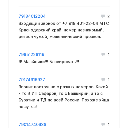
79184012204
2
Входящий звонок от +7 918 401-22-04 МТС
Краснодарский край, номер незнакомый,
регион чужой, мошеннический прозвон.
79651226119
1
Э! Машйники!!! Блокировать!!!
79174916927
1
Звонит постоянно с разных номеров. Какой
- то it ИП Сафаров, то с Башкирии, а то с
Бурятии и ТД по всей России. Похоже яйца
чешутся!
79014740638
1