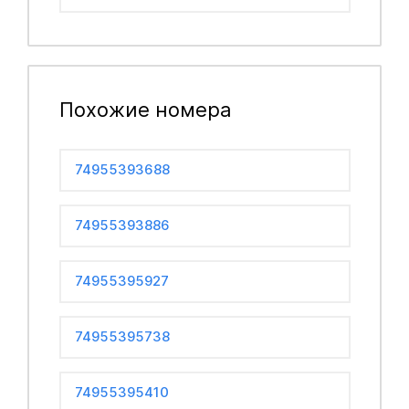
Похожие номера
74955393688
74955393886
74955395927
74955395738
74955395410