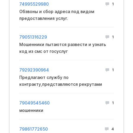
74995529980
1
Обзвоны и сбор адреса под видом
предоставления услуг.
79051316229
1
Мошенники пытаются развести и узнать
код из смс от госуслуг
79292390964
1
Предлагают службу по
контракту,представляются рекрутами
79049545460
1
мошенники
79861772650
4