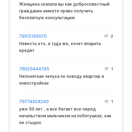
Женщина сказала вы как добросовестный
гражданин имеете право получить
бесплатную консультацию
79512193070
2
Невесть кто, а туда же, хочет впарить
кредит
79025444785
1
Непонятная чепуха по поводу квартир в
новостройках
79774828240
1
уже 50 лет , а все бегает все перед
начальством мальчиком на побегушках, как
не стыдно