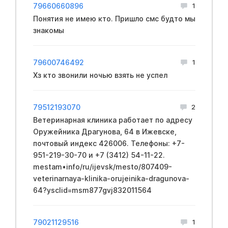
79660660896
1
Понятия не имею кто. Пришло cмс будто мы
знакомы
79600746492
1
Хз кто звонили ночью взять не успел
79512193070
2
Ветеринарная клиника работает по адресу
Оружейника Драгунова, 64 в Ижевске,
почтовый индекс 426006. Телефоны: +7-
951-219-30-70 и +7 (3412) 54-11-22.
mestam•info/ru/ijevsk/mesto/807409-
veterinarnaya-klinika-orujeinika-dragunova-
64?ysclid=msm877gvj832011564
79021129516
1