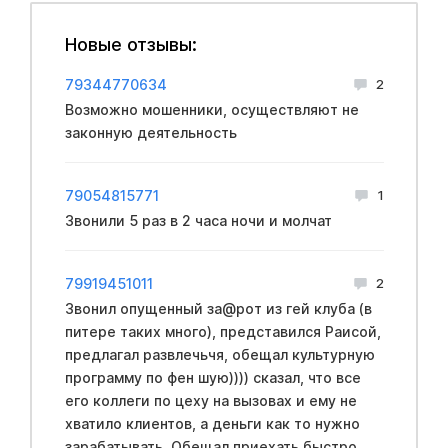
Новые отзывы:
79344770634
2
Возможно мошенники, осуществляют не
законную деятельность
79054815771
1
Звонили 5 раз в 2 часа ночи и молчат
79919451011
2
Звонил опущенный за@рот из гей клуба (в
питере таких много), представился Раисой,
предлагал развлечьчя, обещал культурную
программу по фен шую)))) сказал, что все
его коллеги по цеху на вызовах и ему не
хватило клиентов, а деньги как то нужно
зарабатывать. Обещал приехать быстро.