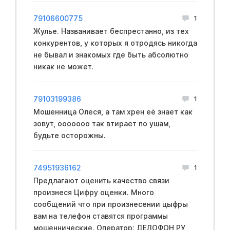
79106600775
1
Жулье. Названивает беспрестанно, из тех
конкурентов, у которых я отродясь никогда
не бывал и знакомых где быть абсолютно
никак не может.
79103199386
1
Мошенница Олеся, а там хрен её знает как
зовут, ооооооо так втирает по ушам,
будьте осторожны.
74951936162
1
Предлагают оценить качество связи
произнеся Цифру оценки. Много
сообщений что при произнесении цыфры
вам на телефон ставятся программы
мошеннические. Оператор: ДЕЛОФОН РУ,