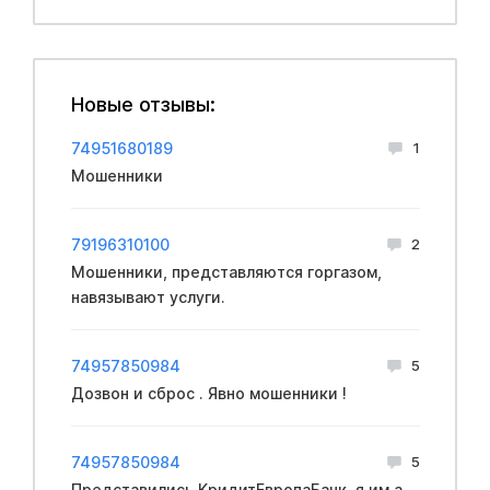
Новые отзывы:
74951680189
1
Мошенники
79196310100
2
Мошенники, представляются горгазом,
навязывают услуги.
74957850984
5
Дозвон и сброс . Явно мошенники !
74957850984
5
Представились КридитЕвропаБанк, я им а