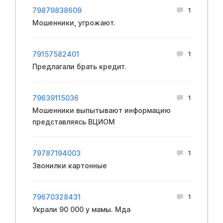
79879838609
1
Мошенники, угрожают.
79157582401
1
Предлагали брать кредит.
79639115036
1
Мошенники выпытывают информацию
представляясь ВЦИОМ
79787194003
1
Звонилки картонные
79670328431
1
Украли 90 000 у мамы. Мда