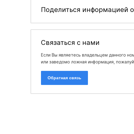
Поделиться информацией о
Связаться с нами
Если Вы являетесь владельцем данного ном
или заведомо ложная информация, пожалуйс
Обратная связь