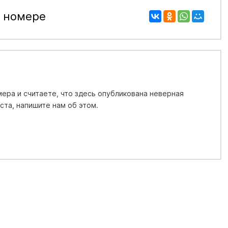
 номере
ера и считаете, что здесь опубликована неверная
та, напишите нам об этом.