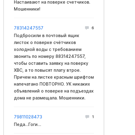
Настаивают на поверке счетчиков.
Мошенники!
78314247557
6
Подбросили в почтовый ящик
листок о поверке счётчиков
холодной воды с требованием
звонить по номеру 88314247557,
чтобы оставить заявку на поверку
ХВС, а то повысят плату втрое.
Причем на листке красным шрифтом
напечатано ПОВТОРНО. УК никаких
объявлений о поверке на подъездах
дома не размещала. Мошенники.
79811028473
1
Педа…Гоги…