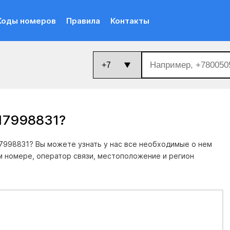
Коды номеров
Правила
Контакты
17998831
?
7998831? Вы можете узнать у нас все необходимые о нем
м номере, оператор связи, местоположение и регион