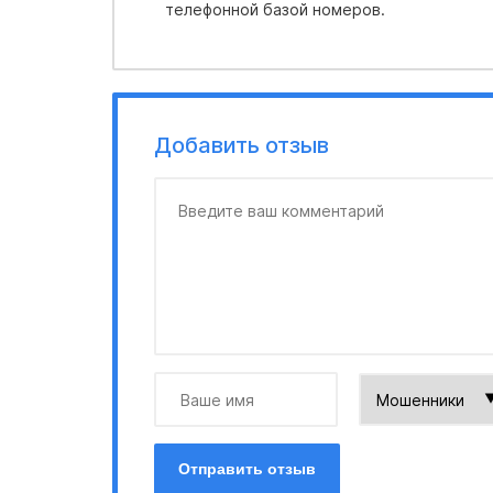
телефонной базой номеров.
Добавить отзыв
Отправить отзыв