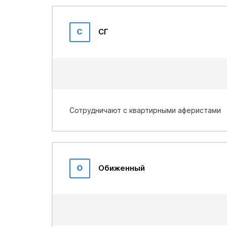
С
СГ
Сотрудничают с квартирными аферистами
О
Обиженный