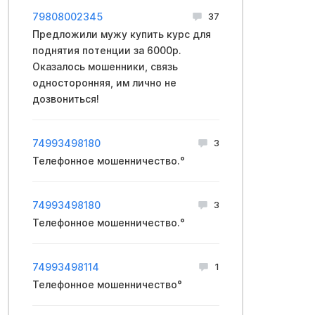
79808002345
37
Предложили мужу купить курс для
поднятия потенции за 6000р.
Оказалось мошенники, связь
односторонняя, им лично не
дозвониться!
74993498180
3
Телефонное мошенничество.°
74993498180
3
Телефонное мошенничество.°
74993498114
1
Телефонное мошенничество°