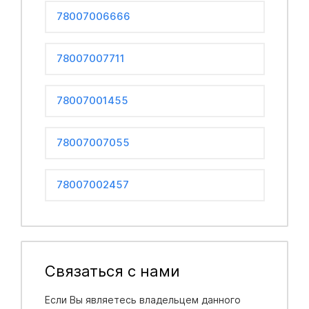
78007006666
78007007711
78007001455
78007007055
78007002457
Связаться с нами
Если Вы являетесь владельцем данного