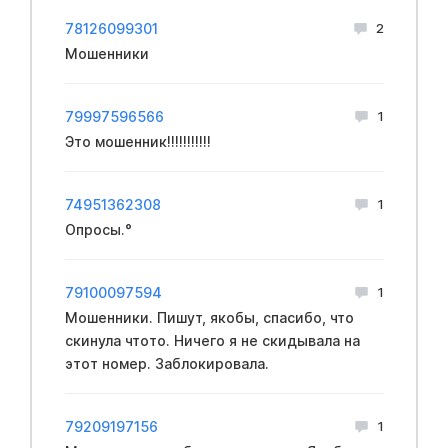
78126099301
2
Мошенники
79997596566
1
Это мошенник!!!!!!!!!!!
74951362308
1
Опросы.°
79100097594
1
Мошенники. Пишут, якобы, спасибо, что
скинула чтото. Ничего я не скидывала на
этот номер. Заблокировала.
79209197156
1