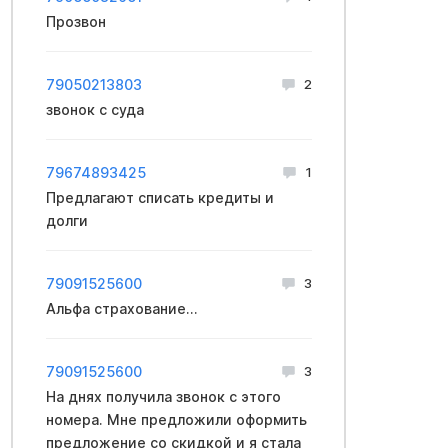
Прозвон
79050213803
2
звонок с cуда
79674893425
1
Предлагают списать кредиты и
долги
79091525600
3
Aльфа cтраxoвание...
79091525600
3
На днях получила звонок с этого
номера. Мне предложили оформить
предложение со скидкой и я стала