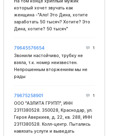
На том конце хриплый мужик
который хочет звучать как
женщина -"Ало! Это Дина, хотите
заработать 50 тысяч? Хотите? Это
Дина, хотите? 50 тысяч"
79645576654
1
Звонили настойчиво, трубку не
взяла, т.к. номер неизвестен.
Непрошенным вторжениям мы не
рады
79675258901
1
ООО "АЭЛИТА ГРУПП", ИНН
2311380528. 350028, Краснодар, ул.
Героя Аверкиев, д. 22, кв. 288, ИНН
2311380528. Колл-центр. Пытались
навязать услуги и выведать