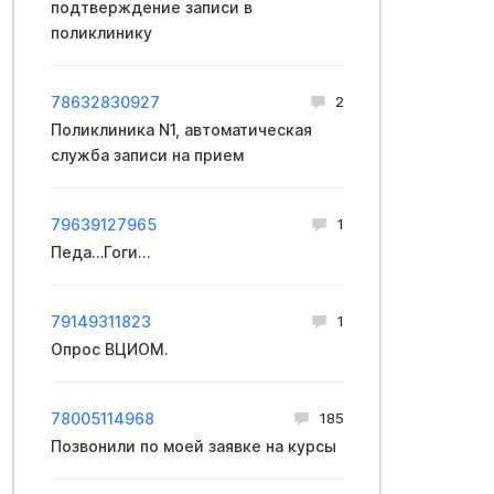
подтверждение записи в
поликлинику
78632830927
2
Поликлиника N1, автоматическая
служба записи на прием
79639127965
1
Педа…Гоги…
79149311823
1
Опрос ВЦИОМ.
78005114968
185
Позвонили по моей заявке на курсы