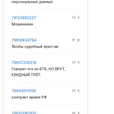
персональные данные
78123892237
1
Мошенники
79610633794
2
Якобы судебный пристав
79637236210
1
Говорят что из ВТБ, НО ВРУТ,
ЕХИДНЫЙ ТРЁП
79645011559
1
контракт apмия PФ
79055082651
1