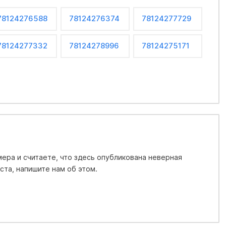
78124276588
78124276374
78124277729
78124277332
78124278996
78124275171
ера и считаете, что здесь опубликована неверная
та, напишите нам об этом.