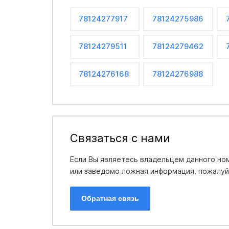
78124277917
78124275986
78124279511
78124279462
78124276168
78124276988
Связаться с нами
Если Вы являетесь владельцем данного ном
или заведомо ложная информация, пожалуйс
Обратная связь