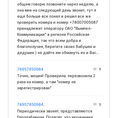
общем говорю позвоните через неделю, а
она мне на следующий день звонит, тут я
еще больше все понял и решил все же
проверить номера и номер +78007005087
принадлежит оператору ОАО "Вымпел-
Коммуникации" в регионе Российская
Федерация, так что всем добра и
благополучия, берегите своих бабушек и
дедушек ) не дайте им обмануть их и Вас...
74957850984
5
Точно, мошня! Проверила: перезвонила 2
раза на номер, а там "номер не
зарегистрирован"
74957850984
5
Периодически звонят, представляются
Европабанком. Полагаю, что мошенники