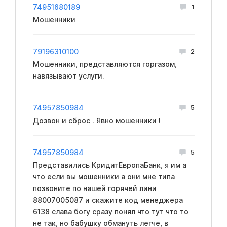
74951680189
1
Мошенники
79196310100
2
Мошенники, представляются горгазом,
навязывают услуги.
74957850984
5
Дозвон и сброс . Явно мошенники !
74957850984
5
Представились КридитЕвропаБанк, я им а
что если вы мошенники а они мне типа
позвоните по нашей горячей лини
88007005087 и скажите код менеджера
6138 слава богу сразу понял что тут что то
не так, но бабушку обмануть легче, в