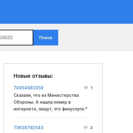
Поиск
Новые отзывы:
74954983359
1
Сказали, что из Mинистерства
Oбopoны. А нашла номер в
интернете, пишут, что финycлуги.°
79638792543
2