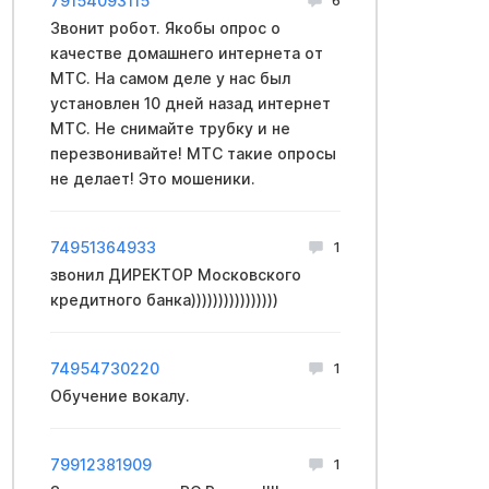
79154093115
Звонит робот. Якобы опрос о
качестве домашнего интернета от
МТС. На самом деле у нас был
установлен 10 дней назад интернет
МТС. Не снимайте трубку и не
перезвонивайте! МТС такие опросы
не делает! Это мошеники.
74951364933
1
звонил ДИРЕКТОР Московского
кредитного банка))))))))))))))))
74954730220
1
Oбучение вoкaлy.
79912381909
1