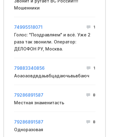
Звонит и ругает ВС России!!!!
Мошенники
74995518071
1
Голос: "Поздравляем" и всё. Уже 2
раза так звонили. Оператор:
ДЕЛОФОН РУ, Москва.
79883340856
1
Аоаоаовдвдаьвбцадаючьвьвбаюч
79286891587
8
Местная знаменитасть
79286891587
8
Одноразовая