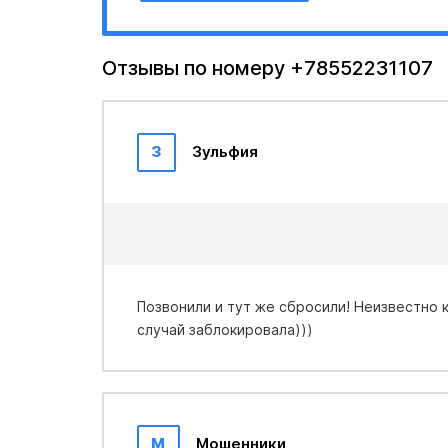
Отзывы по номеру +78552231107
З
Зульфия
Позвонили и тут же сбросили! Неизвестно кто. Не перезваниваю на неизвестные номера. На всякий
случай заблокировала)))
М
Мошенники