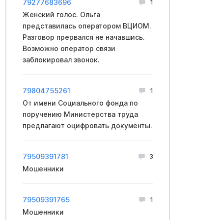
79277683696
1
Женский голос. Ольга
представилась оператором ВЦИОМ.
Разговор прервался не начавшись.
Возможно оператор связи
заблокировал звонок.
79804755261
1
От имени Социального фонда по
поручению Министерства труда
предлагают оцифровать документы.
79509391781
3
Мошенники
79509391765
1
Мошенники