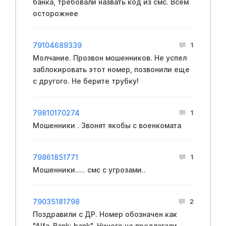
банка, требовали назвать код из смс. Всем
осторожнее
79104689339
1
Молчание. Прозвон мошенников. Не успел
заблокировать этот номер, позвонили еще
с другого. Не берите трубку!
79810170274
1
Мошенники . Звонят якобы с вoeнкомата
79861851771
1
Мошенники..... смс с угрозами..
79035181798
2
Поздравили с ДР. Номер обозначен как
"Alfa-Bank: bank". Ничего не предлагали,