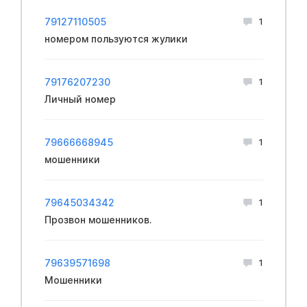
79127110505
1
номером пользуются жулики
79176207230
1
Личный номер
79666668945
1
мошенники
79645034342
1
Прозвон мошенников.
79639571698
1
Мошенники