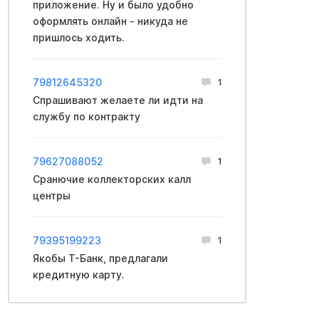
приложение. Ну и было удобно
оформлять онлайн - никуда не
пришлось ходить.
79812645320
1
Спрашивают желаете ли идти на
службу по контракту
79627088052
1
Сранючие коллекторских калл
центры
79395199223
1
Якобы Т-Банк, предлагали
кредитную карту.