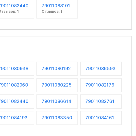
79011082440
79011088101
Отзывов: 1
Отзывов: 1
79011080938
79011080192
79011086593
79011082960
79011080225
79011082176
79011082440
79011086614
79011082761
79011084193
79011083350
79011084161