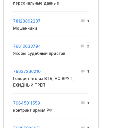
персональные данные
78123892237
1
Мошенники
79610633794
2
Якобы судебный пристав
79637236210
1
Говорят что из ВТБ, НО ВРУТ,
ЕХИДНЫЙ ТРЁП
79645011559
1
контракт apмия PФ
1