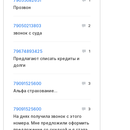
79055082651
Прозвон
79050213803
2
звонок с cуда
79674893425
1
Предлагают списать кредиты и
долги
79091525600
3
Aльфа cтраxoвание...
79091525600
3
На днях получила звонок с этого
номера. Мне предложили оформить
предложение со скидкой и я стала