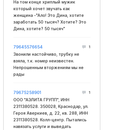
На том конце хриплый мужик
который хочет звучать как
женщина -"Ало! Это Дина, хотите
заработать 50 тысяч? Хотите? Это
Дина, хотите? 50 тысяч"
79645576654
1
Звонили настойчиво, трубку не
взяла, т.к. номер неизвестен.
Непрошенным вторжениям мы не
рады
79675258901
1
ООО "АЭЛИТА ГРУПП", ИНН
2311380528. 350028, Краснодар, ул.
Героя Аверкиев, д. 22, кв. 288, ИНН
2311380528. Колл-центр. Пытались
навязать услуги и выведать