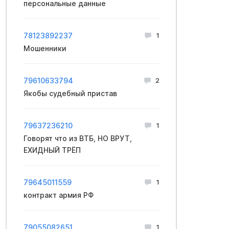
персональные данные
78123892237
1
Мошенники
79610633794
2
Якобы судебный пристав
79637236210
1
Говорят что из ВТБ, НО ВРУТ,
ЕХИДНЫЙ ТРЁП
79645011559
1
контракт apмия PФ
79055082651
1