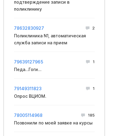
подтверждение записи в
поликлинику
78632830927
2
Поликлиника N1, автоматическая
служба записи на прием
79639127965
1
Педа…Гоги…
79149311823
1
Опрос ВЦИОМ.
78005114968
185
Позвонили по моей заявке на курсы