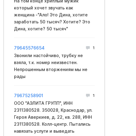
На том конце хриплый мужик
который хочет звучать как
женщина -"Ало! Это Дина, хотите
заработать 50 тысяч? Хотите? Это
Дина, хотите? 50 тысяч"
79645576654
1
Звонили настойчиво, трубку не
взяла, т.к. номер неизвестен.
Непрошенным вторжениям мы не
рады
79675258901
1
ООО "АЭЛИТА ГРУПП", ИНН
2311380528. 350028, Краснодар, ул.
Героя Аверкиев, д. 22, кв. 288, ИНН
2311380528. Колл-центр. Пытались
навязать услуги и выведать