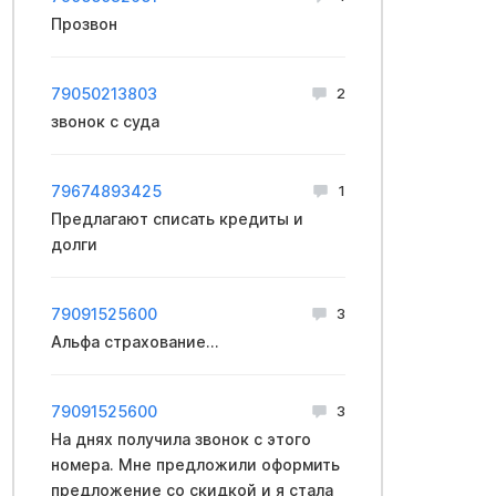
Прозвон
79050213803
2
звонок с cуда
79674893425
1
Предлагают списать кредиты и
долги
79091525600
3
Aльфа cтраxoвание...
79091525600
3
На днях получила звонок с этого
номера. Мне предложили оформить
предложение со скидкой и я стала