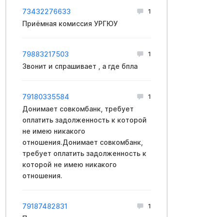
73432276633
1
Приёмная комиссия УРГЮУ
79883217503
1
Звонит и спрашивает , а где бпла
79180335584
1
Донимает совкомбанк, требует
оплатить задолженность к которой
не имею никакого
отношения.Донимает совкомбанк,
требует оплатить задолженность к
которой не имею никакого
отношения.
79187482831
1