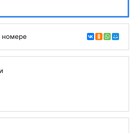
 номере
и