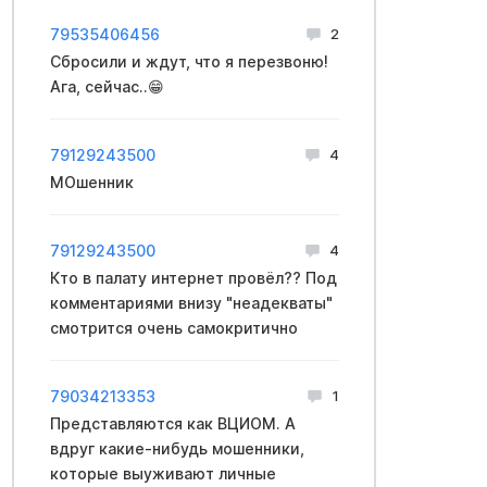
79535406456
2
Сбросили и ждут, что я перезвоню!
Ага, сейчас..😁
79129243500
4
МОшенник
79129243500
4
Кто в палату интернет провёл?? Под
комментариями внизу "неадекваты"
смотрится очень самокритично
79034213353
1
Представляются как ВЦИОМ. А
вдруг какие-нибудь мошенники,
которые выуживают личные