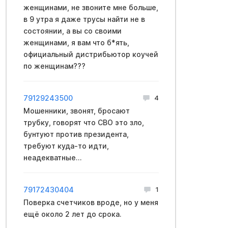
женщинами, не звоните мне больше,
в 9 утра я даже трусы найти не в
состоянии, а вы со своими
женщинами, я вам что б*ять,
официальный дистрибьютор коучей
по женщинам???
79129243500
4
Мошенники, звонят, бросают
трубку, говорят что CBO это зло,
бyнтуют против пpeзидента,
требуют куда-то идти,
неадекватные...
79172430404
1
Поверка счетчиков вроде, но у меня
ещё около 2 лет до срока.