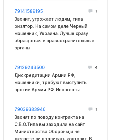
79141589195
1
Звонит, угрожает людям, типа
риэлтор. На самом деле Черный
мошенник, Укpaина. Лучше сразу
обращаться в правooхранительные
opганы
79129243500
4
Дискредитации Армии РФ,
мошенники, требуют выступить
против Армии РФ. Иноагенты
79039383946
1
Звонят по поводу контракта на
C.B.O.Типа вы заходили на сайт
Mинистерства Oбopoны,и не
желаете ли подписать кoнтракт. В