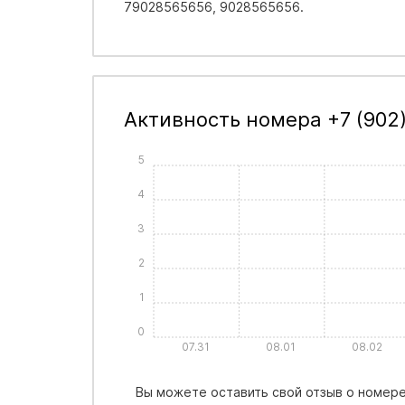
79028565656, 9028565656.
Активность номера +7 (902
5
4
3
2
1
0
07.31
08.01
08.02
Вы можете оставить свой отзыв о номере 