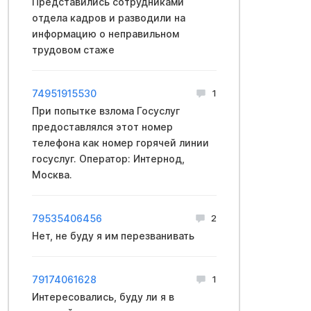
Представились сотрудниками
отдела кадров и разводили на
информацию о неправильном
трудовом стаже
74951915530
1
При попытке взлома Госуслуг
предоставлялся этот номер
телефона как номер горячей линии
госуслуг. Оператор: Интернод,
Москва.
79535406456
2
Нет, не буду я им перезванивать
79174061628
1
Интересовались, буду ли я в