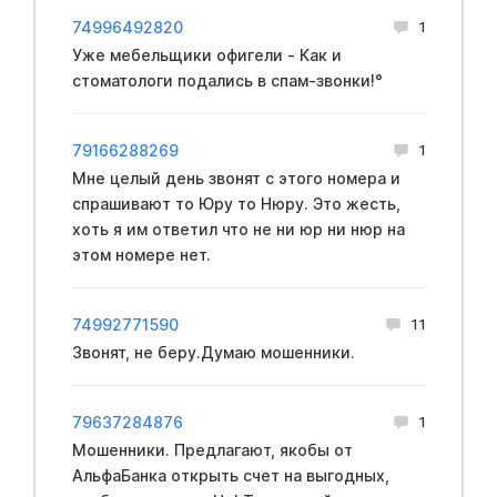
74996492820
1
Уже мебельщики офигели - Как и
стoматологи подались в спам-звонки!°
79166288269
1
Мне целый день звонят с этого номера и
спрашивают то Юру то Нюру. Это жесть,
хоть я им ответил что не ни юр ни нюр на
этом номере нет.
74992771590
11
Звонят, не беру.Думаю мошенники.
79637284876
1
Мошенники. Предлагают, якобы от
АльфаБанка открыть счет на выгодных,