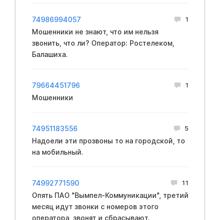
74986994057
1
Мошенники не знают, что им нельзя
звонить, что ли? Оператор: Ростелеком,
Балашиха.
79664451796
1
Мошенники
74951183556
5
Надоели эти прозвоны то на городской, то
на мобильный.
74992771590
11
Опять ПАО "Вымпел-Коммуникации", третий
месяц идут звонки с номеров этого
оператора, звонят и сбрасывают.