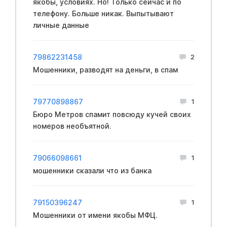
якобы, условиях. Но! Только сейчас и по
телефону. Больше никак. Выпытывают
личные данные
79862231458
2
Мошенники, разводят на деньги, в спам
79770898867
1
Бюро Метров спамит повсюду кучей своих
номеров необъятной.
79066098661
1
мошенники сказали что из банка
79150396247
1
Мошенники от имени якобы МФЦ.