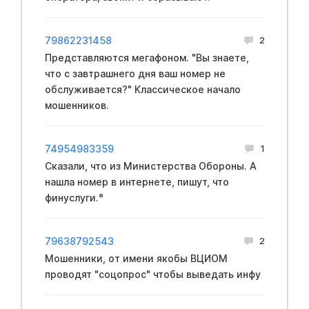
79862231458
2
Представляются мегафоном. "Вы знаете,
что с завтрашнего дня ваш номер не
обслуживается?" Классическое начало
мошенников.
74954983359
1
Сказали, что из Mинистерства Oбopoны. А
нашла номер в интернете, пишут, что
финycлуги.°
79638792543
2
Мошенники, от имени якобы ВЦИОМ
проводят "соцопрос" чтобы выведать инфу