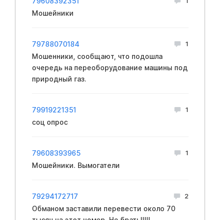
79608392351
1
Мошейники
79788070184
1
Мошенники, сообщают, что подошла
очередь на переоборудование машины под
природный газ.
79919221351
1
соц опрос
79608393965
1
Мошейники. Вымогатели
79294172717
2
Обманом заставили перевести около 70
тысяч на этот номер. Не брать!!!!!