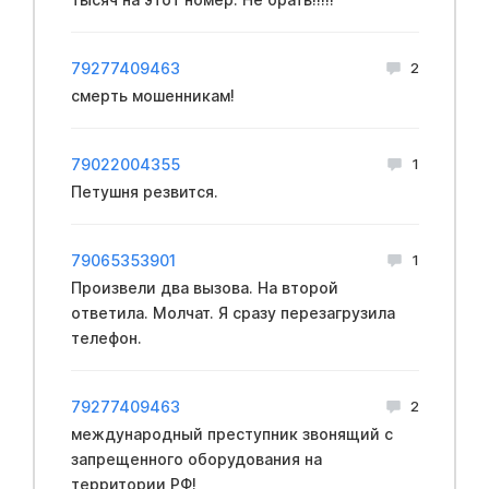
79277409463
2
смерть мошенникам!
79022004355
1
Петушня резвится.
79065353901
1
Произвели два вызова. На второй
ответила. Молчат. Я сразу перезагрузила
телефон.
79277409463
2
международный преступник звонящий с
запрещенного оборудования на
территории РФ!