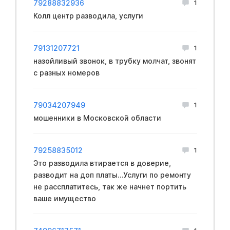
79288832936
1
Колл центр разводила, услуги
79131207721
1
назойливый звонок, в трубку молчат, звонят
с разных номеров
79034207949
1
мошенники в Московской области
79258835012
1
Это разводила втирается в доверие,
разводит на доп платы...Услуги по ремонту
не рассплатитесь, так же начнет портить
ваше имущество