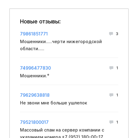
Новые отзывы:
79861851771
3
Мошенники.....черти нижегородской
области.....
74996477830
1
Мошенники.°
79629638818
1
Не звони мне больше ушлепок
79521800017
1
Массовый спам на сервер компании с
указанием номера +7 (952) 180-00-17.