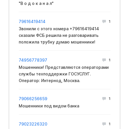
"В о д о к а н а л"
79616419414
1
Звонили с этого номера +79616419414
сказали ФCБ решила не разговаривать
положила трубку думаю мошенники!
74956778397
1
Мошенники! Представляются операторами
службы техподдержки ГОСУСЛУГ.
Оператор: Интернод, Москва.
79066256659
1
Мошенники под видом банка
79023226320
1