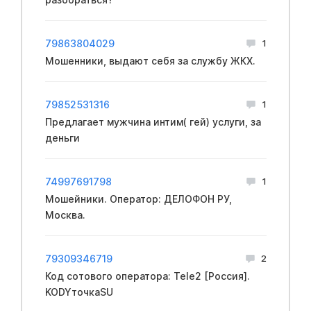
79863804029
1
Мошенники, выдают себя за службу ЖКХ.
79852531316
1
Предлагает мужчина интим( гей) услуги, за
деньги
74997691798
1
Мошейники. Оператор: ДЕЛОФОН РУ,
Москва.
79309346719
2
Код сотового оператора: Tele2 [Россия].
KODYточкаSU