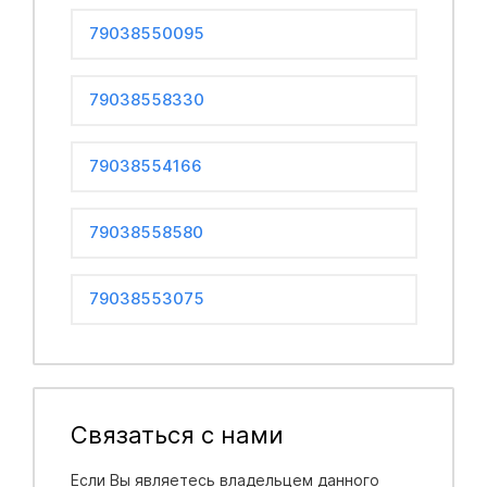
79038550095
79038558330
79038554166
79038558580
79038553075
Связаться с нами
Если Вы являетесь владельцем данного