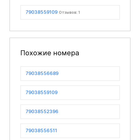
79038559109
Отзывов: 1
Похожие номера
79038556689
79038559109
79038552396
79038556511