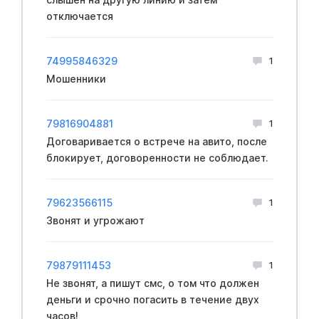
отключается
74995846329
1
Мошенники
79816904881
1
Договаривается о встрече на авито, после
блокирует, договоренности не соблюдает.
79623566115
1
Звонят и угрожают
79879111453
1
Не звонят, а пишут смс, о том что должен
деньги и срочно погасить в течение двух
часов!