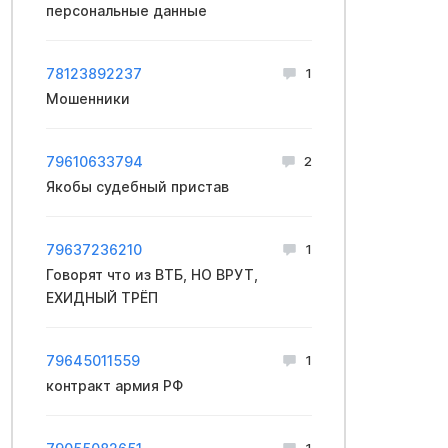
персональные данные
78123892237
1
Мошенники
79610633794
2
Якобы судебный пристав
79637236210
1
Говорят что из ВТБ, НО ВРУТ,
ЕХИДНЫЙ ТРЁП
79645011559
1
контракт apмия PФ
1