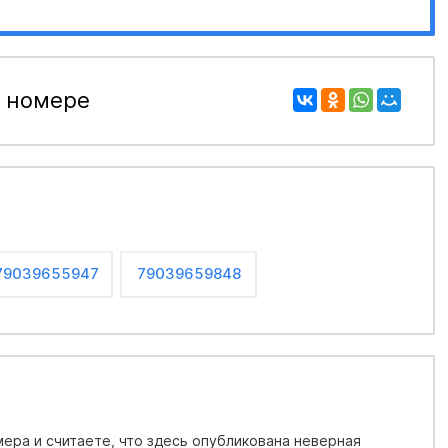
 номере
79039655947
79039659848
ера и считаете, что здесь опубликована неверная