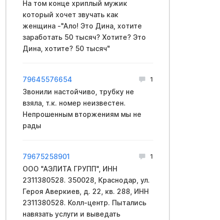
На том конце хриплый мужик
который хочет звучать как
женщина -"Ало! Это Дина, хотите
заработать 50 тысяч? Хотите? Это
Дина, хотите? 50 тысяч"
79645576654
1
Звонили настойчиво, трубку не
взяла, т.к. номер неизвестен.
Непрошенным вторжениям мы не
рады
79675258901
1
ООО "АЭЛИТА ГРУПП", ИНН
2311380528. 350028, Краснодар, ул.
Героя Аверкиев, д. 22, кв. 288, ИНН
2311380528. Колл-центр. Пытались
навязать услуги и выведать