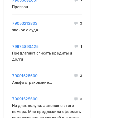
79055082651
Прозвон
79050213803
2
звонок с cуда
79674893425
1
Предлагают списать кредиты и
долги
79091525600
3
Aльфа cтраxoвание...
79091525600
3
На днях получила звонок с этого
номера. Мне предложили оформить
предложение со скидкой и я стала