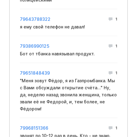
79643788322
1
я ему свой телефон не давал!
79386990125
1
Бот от тбанка навязывал продукт.
79651848439
1
"Меня зовут Фёдор, я из Газпромбанка. Мы
с Вами обсуждали открытие счёта..." Ну,
да, неделю назад звонила женщина, только
звали её не Федорой, и, тем более, не
Фёдором!
79968151366
1
звонят по 10-12 раз в день. Кто - не знаю.