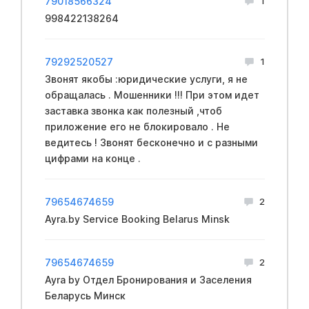
79018566324
1
998422138264
79292520527
1
Звонят якобы :юридические услуги, я не
обращалась . Мошенники !!! При этом идет
заставка звонка как полезный ,чтоб
приложение его не блокировало . Не
ведитесь ! Звонят бесконечно и с разными
цифрами на конце .
79654674659
2
Ayra.by Service Booking Belarus Minsk
79654674659
2
Ayra by Отдел Бронирования и Заселения
Беларусь Минск