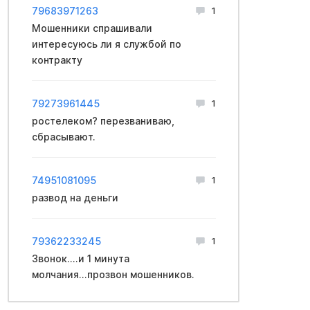
79683971263
1
Мошенники спрашивали
интересуюсь ли я службой по
контракту
79273961445
1
ростелеком? перезваниваю,
сбрасывают.
74951081095
1
развод на деньги
79362233245
1
Звонок....и 1 минута
молчания...прозвон мошенников.