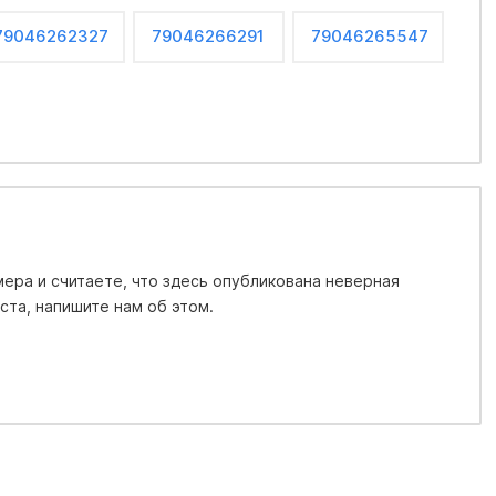
79046262327
79046266291
79046265547
ера и считаете, что здесь опубликована неверная
та, напишите нам об этом.