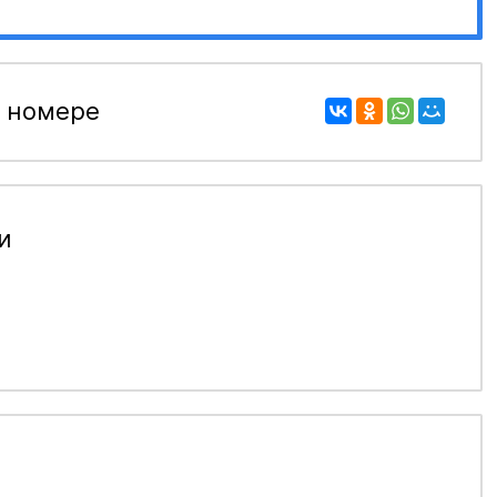
 номере
и