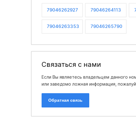
79046262927
79046264113
79046263353
79046265790
Связаться с нами
Если Вы являетесь владельцем данного ном
или заведомо ложная информация, пожалуйс
Обратная связь