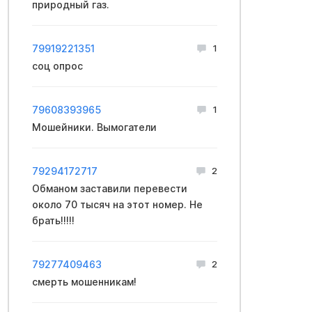
природный газ.
79919221351
1
соц опрос
79608393965
1
Мошейники. Вымогатели
79294172717
2
Обманом заставили перевести
около 70 тысяч на этот номер. Не
брать!!!!!
79277409463
2
смерть мошенникам!