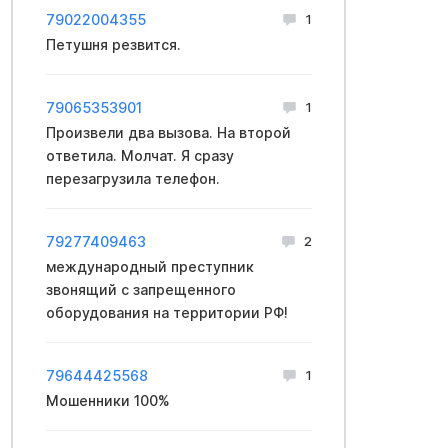
79022004355
1
Петушня резвится.
79065353901
1
Произвели два вызова. На второй
ответила. Молчат. Я сразу
перезагрузила телефон.
79277409463
2
международный преступник
звонящий с запрещенного
оборудования на территории РФ!
79644425568
1
Мошенники 100%