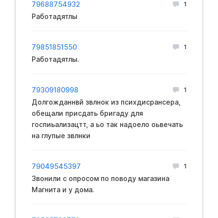
79688754932
1
Работадятлы
79851851550
1
Работадятлы.
79309180998
1
Долгожданнвй звлнок из психдисрансера,
обещали присдать бригаду для
госпиьализацтт, а ьо так надоело оьвечать
на глупые звлнки
79049545397
1
Звонили с опросом по поводу магазина
Магнита и у дома.