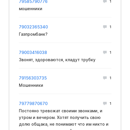
79585790776
1
мошенники
79032365340
1
Газпромбанк?
79003416038
1
Звонят, здороваются, кладут трубку
79156303735
1
Мошенники
79779870670
1
Постояно тревожат своими звонками, и
утром и вечером. Хотят получить свою
долю общака, не понимают что им никто и