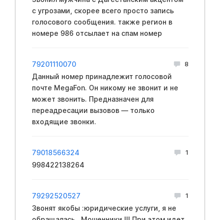
с угрозами, скорее всего просто запись
голосового сообщения. также регион в
номере 986 отсылает на спам номер
79201110070
8
Данный номер принадлежит голосовой
почте MegaFon. Он никому не звонит и не
может звонить. Предназначен для
переадресации вызовов — только
входящие звонки.
79018566324
1
998422138264
79292520527
1
Звонят якобы :юридические услуги, я не
обращалась . Мошенники !!! При этом идет