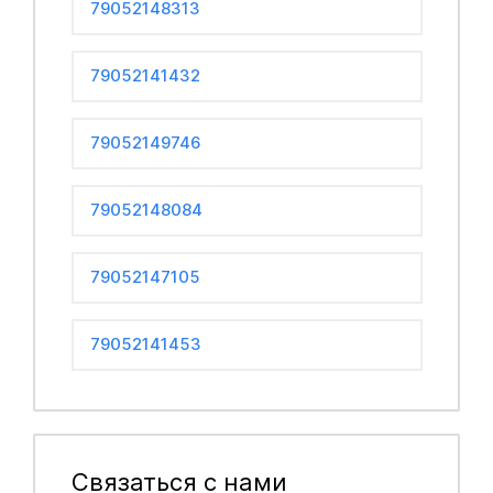
79052148313
79052141432
79052149746
79052148084
79052147105
79052141453
Связаться с нами