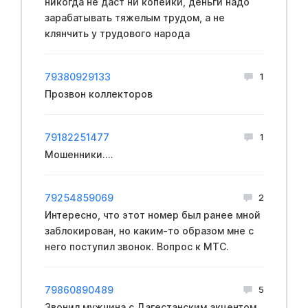
никогда не даст ни копейки, деньги надо
зарабатывать тяжелым трудом, а не
клянчить у трудового народа
79380929133
1
Прозвон коллекторов
79182251477
1
Мошенники....
79254859069
2
Интересно, что этот номер был ранее мной
заблокирован, но каким-то образом мне с
него поступил звонок. Вопрос к МТС.
79860890489
5
Звонил мужчина с Дагестанским акцентом