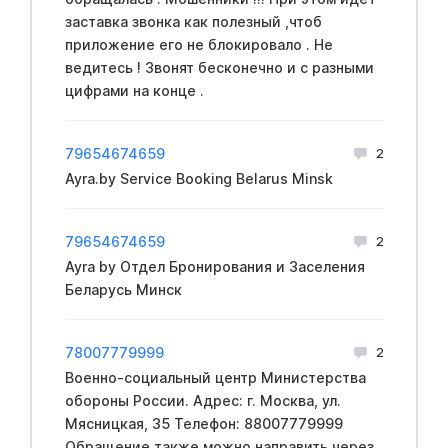
заставка звонка как полезный ,чтоб
приложение его не блокировало . Не
ведитесь ! Звонят бесконечно и с разными
цифрами на конце .
79654674659
2
Ayra.by Service Booking Belarus Minsk
79654674659
2
Ayra by Отдел Бронирования и Заселения
Беларусь Минск
78007779999
2
Вoeнно-социальный центр Mинистерства
обopoны России. Адрес: г. Москва, ул.
Мясницкая, 35 Телефон: 88007779999
Обращение также можно направить через