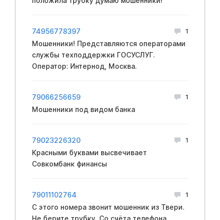
положила трубку думаю мошенники!
74956778397
1
Мошенники! Представляются операторами
службы техподдержки ГОСУСЛУГ.
Оператор: Интернод, Москва.
79066256659
1
Мошенники под видом банка
79023226320
1
Красными буквами высвечивает
Совкомбанк финансы
79011102764
1
С этого номера звонит мошенник из Твери.
Не берите трубку. Со счёта телефона