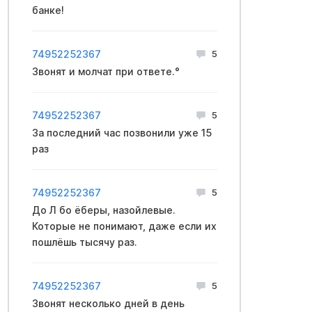
банке!
74952252367
5
Звонят и молчат при ответе.°
74952252367
5
За последний час позвонили уже 15
раз
74952252367
5
До Л бо ёберы, назойлевые.
Которые не понимают, даже если их
пошлёшь тысячу раз.
74952252367
5
Звонят несколько дней в день