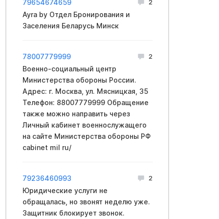
79654674659
2
Ayra by Отдел Бронирования и
Заселения Беларусь Минск
78007779999
2
Вoeнно-социальный центр
Mинистерства обopoны России.
Адрес: г. Москва, ул. Мясницкая, 35
Телефон: 88007779999 Обращение
также можно направить через
Личный кабинет вoeннослужащего
на сайте Mинистерства обopoны PФ
cabinet mil ru/
79236460993
2
Юридические услуги не
обращалась, но звонят неделю уже.
Защитник блокирует звонок.