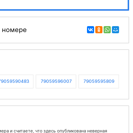
 номере
79059590483
79059596007
79059595809
ера и считаете, что здесь опубликована неверная