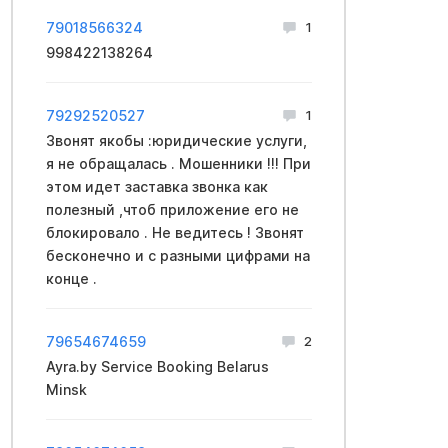
79018566324
1
998422138264
79292520527
1
Звонят якобы :юридические услуги,
я не обращалась . Мошенники !!! При
этом идет заставка звонка как
полезный ,чтоб приложение его не
блокировало . Не ведитесь ! Звонят
бесконечно и с разными цифрами на
конце .
79654674659
2
Ayra.by Service Booking Belarus
Minsk