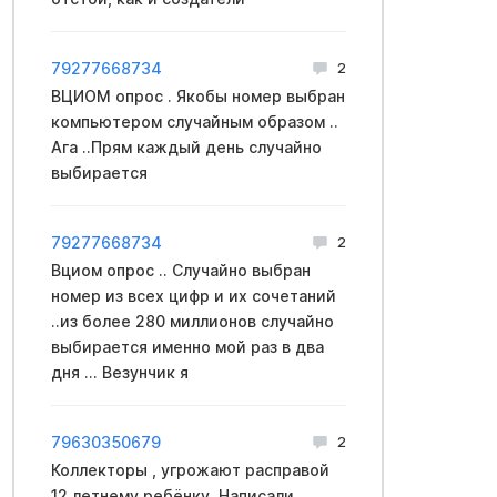
79277668734
2
ВЦИОМ опрос . Якобы номер выбран
компьютером случайным образом ..
Ага ..Прям каждый день случайно
выбирается
79277668734
2
Вциом опрос .. Случайно выбран
номер из всех цифр и их сочетаний
..из более 280 миллионов случайно
выбирается именно мой раз в два
дня ... Везунчик я
79630350679
2
Коллекторы , угрожают расправой
12 летнему ребёнку. Написали