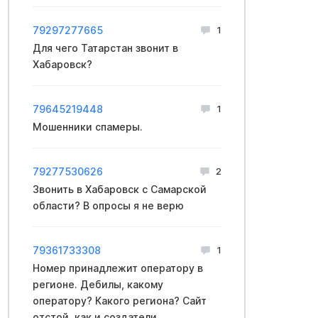
79297277665
1
Для чего Татарстан звонит в
Хабаровск?
79645219448
1
Мошенники спамеры.
79277530626
2
Звонить в Хабаровск с Самарской
области? В опросы я не верю
79361733308
1
Номер принадлежит оператору в
регионе. Дебилы, какому
оператору? Какого региона? Сайт
отстой, как и создатели