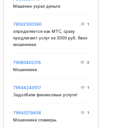
Машеник украл деньги
78002500590
1
определяется как МТС, сразу
предлагают услуг на 3000 руб. Явно
мошенники
79080402516
3
Мошенники
79646240517
1
Задолбали финансовые услуги!
79645219456
1
Мошенники спамеры.