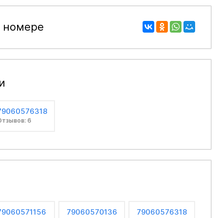
 номере
и
79060576318
Отзывов: 6
79060571156
79060570136
79060576318