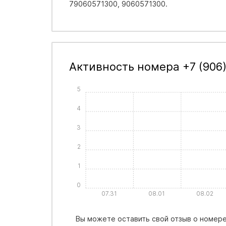
79060571300, 9060571300.
Активность номера +7 (906)
5
4
3
2
1
0
07.31
08.01
08.02
Вы можете оставить свой отзыв о номере 