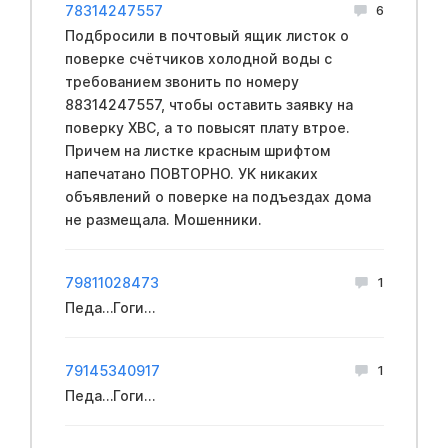
78314247557
6
Подбросили в почтовый ящик листок о
поверке счётчиков холодной воды с
требованием звонить по номеру
88314247557, чтобы оставить заявку на
поверку ХВС, а то повысят плату втрое.
Причем на листке красным шрифтом
напечатано ПОВТОРНО. УК никаких
объявлений о поверке на подъездах дома
не размещала. Мошенники.
79811028473
1
Педа…Гоги…
79145340917
1
Педа…Гоги…