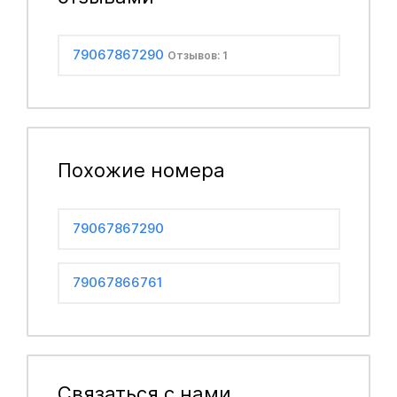
79067867290
Отзывов: 1
Похожие номера
79067867290
79067866761
Связаться с нами