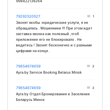
998422138264
79292520527
1
Звонят якобы :юридические услуги, я не
обращалась . Мошенники !!! При этом идет
заставка звонка как полезный ,чтоб
приложение его не блокировало . Не
ведитесь ! Звонят бесконечно и с разными
цифрами на конце .
79654674659
2
Ayra.by Service Booking Belarus Minsk
79654674659
2
Ayra by Отдел Бронирования и Заселения
Беларусь Минск