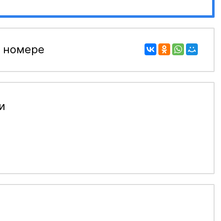
 номере
и