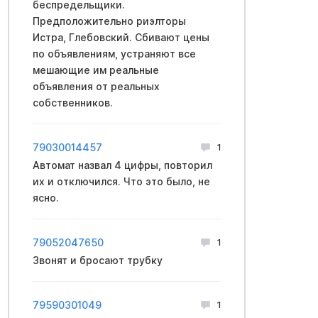
беспредельщики.
Предположительно риэлторы
Истра, Глебовский. Сбивают цены
по объявлениям, устраняют все
мешающие им реальные
объявления от реальных
собственников.
79030014457
1
Автомат назвал 4 цифры, повторил
их и отключился. Что это было, не
ясно.
79052047650
1
Звонят и бросают трубку
79590301049
1