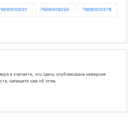
79091610031
79091618259
79091610378
ера и считаете, что здесь опубликована неверная
та, напишите нам об этом.