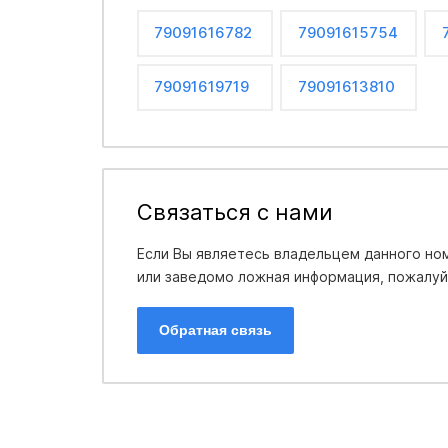
79091616782
79091615754
79091619719
79091613810
Связаться с нами
Если Вы являетесь владельцем данного ном
или заведомо ложная информация, пожалуйс
Обратная связь