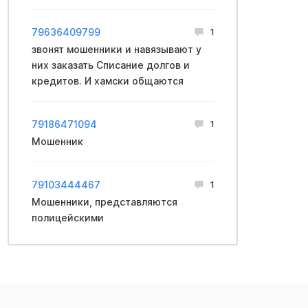
79636409799
1
звонят мошенники и навязывают у
них заказать Списание долгов и
кредитов. И хамски общаются
79186471094
1
Мошенник
79103444467
1
Мошенники, представляются
полицейскими