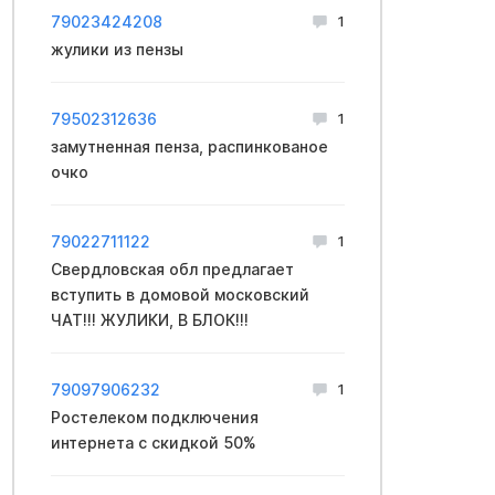
79023424208
1
жулики из пензы
79502312636
1
замутненная пенза, распинкованое
очко
79022711122
1
Свердловская обл предлагает
вступить в домовой московский
ЧАТ!!! ЖУЛИКИ, В БЛОК!!!
79097906232
1
Ростелеком подключения
интернета с скидкой 50%