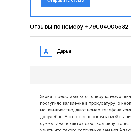
Отправить отзыв
Отзывы по номеру +79094005532
Д
Дарья
Звонят представляются оперуполномоченны
поступило заявление в прокуратуру, о неоп
мошенничество, дают номер телефона комп
досудебно. Естественно с компанией вы ни
суммы. Иначе завтра дают ход делу, то ест
узнать,что такого сотрудника там нет.А та