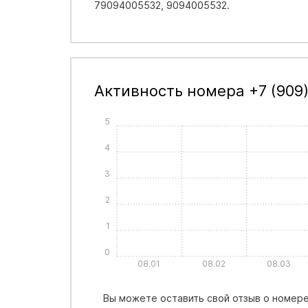
79094005532, 9094005532.
Активность номера +7 (909
5
4
3
2
1
0
08.01
08.02
08.03
Вы можете оставить свой отзыв о номере 