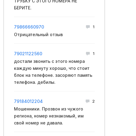
ТРУБКУ С ЭТОГО НОМЕРА НЕ
БЕРИТЕ.
79866660970
1
Отрицательный отзыв
79021122560
1
достали звонить с этого номера
каждую минуту хорошо, что стоит
блок на телефоне. засоряют память
телефона. дебилы.
79184012204
2
Мошенники. Прозвон из чужого
региона, номер незнакомый, им
свой номер не давала.