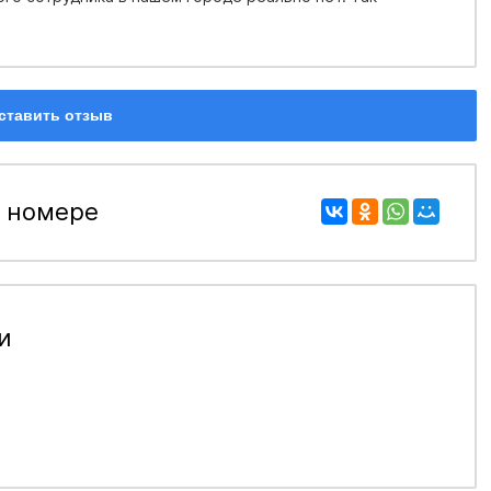
ставить отзыв
 номере
и