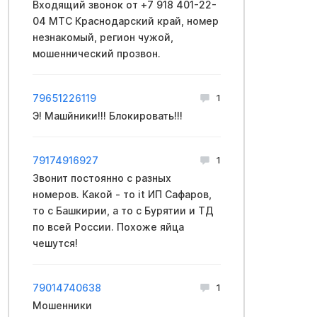
Входящий звонок от +7 918 401-22-
04 МТС Краснодарский край, номер
незнакомый, регион чужой,
мошеннический прозвон.
79651226119
1
Э! Машйники!!! Блокировать!!!
79174916927
1
Звонит постоянно с разных
номеров. Какой - то it ИП Сафаров,
то с Башкирии, а то с Бурятии и ТД
по всей России. Похоже яйца
чешутся!
79014740638
1
Мошенники