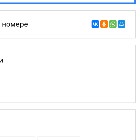
 номере
и