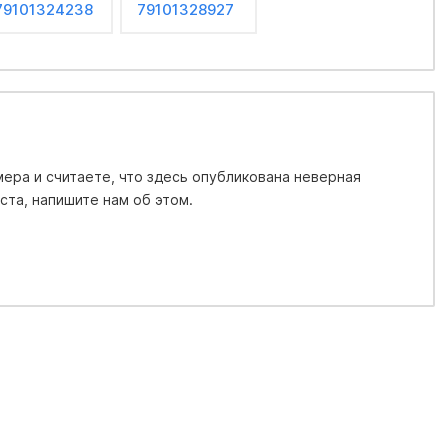
79101324238
79101328927
ера и считаете, что здесь опубликована неверная
та, напишите нам об этом.