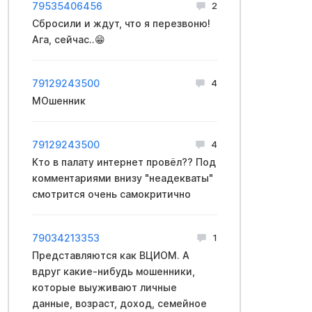
79535406456
2
Сбросили и ждут, что я перезвоню!
Ага, сейчас..😁
79129243500
4
МОшенник
79129243500
4
Кто в палату интернет провёл?? Под
комментариями внизу "неадекваты"
смотрится очень самокритично
79034213353
1
Представляются как ВЦИОМ. А
вдруг какие-нибудь мошенники,
которые выуживают личные
данные, возраст, доход, семейное