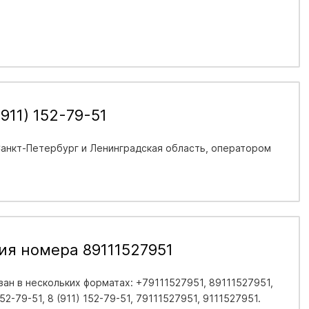
911) 152-79-51
Санкт-Петербург и Ленинградская область
, оператором
ия номера 89111527951
н в нескольких форматах: +79111527951, 89111527951,
152-79-51, 8 (911) 152-79-51, 79111527951, 9111527951.