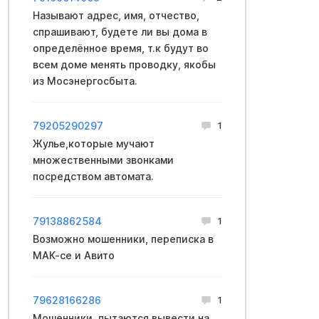
Называют адрес, имя, отчество,
спрашивают, будете ли вы дома в
определённое время, т.к будут во
всем доме менять проводку, якобы
из Мосэнергосбыта.
79205290297
1
Жулье,которые мучают
множественными звонками
посредством автомата.
79138862584
1
Возможно мошенники, переписка в
МАК-се и Авито
79628166286
1
Мошенники, пытаются вывести на