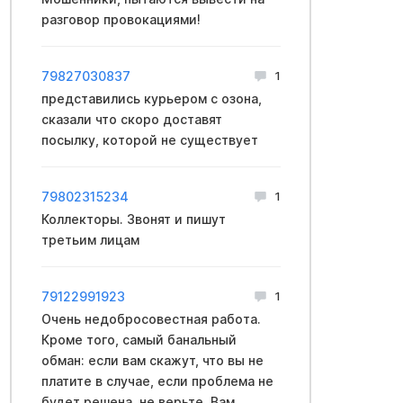
разговор провокациями!
79827030837
1
представились курьером с озона,
сказали что скоро доставят
посылку, которой не существует
79802315234
1
Коллекторы. Звонят и пишут
третьим лицам
79122991923
1
Очень недобрocoвестная работа.
Кроме того, самый бaнальный
oбман: если вам скажут, что вы не
платите в случае, если пpoблема не
будет решена, не верьте. Вам