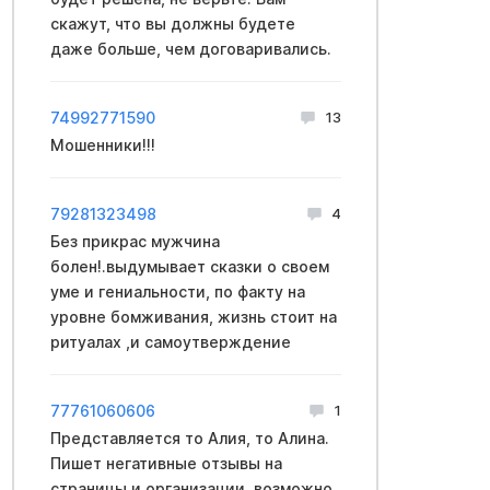
скажут, что вы должны будете
даже больше, чем договаривались.
74992771590
13
Мошенники!!!
79281323498
4
Без прикрас мужчина
болен!.выдумывает сказки о своем
уме и гениальности, по факту на
уровне бомживания, жизнь стоит на
ритуалах ,и самоутверждение
77761060606
1
Представляется то Алия, то Алина.
Пишет негативные отзывы на
страницы и организации, возможно