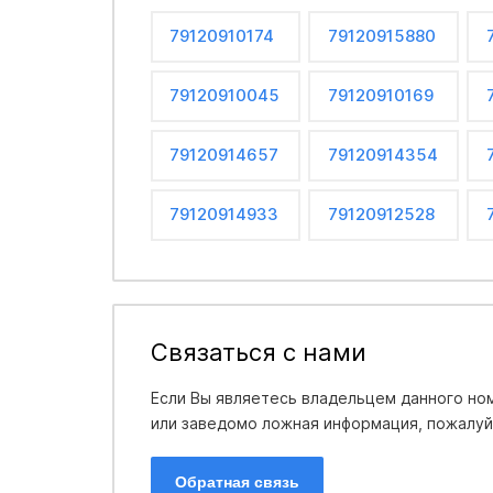
79120910174
79120915880
79120910045
79120910169
79120914657
79120914354
79120914933
79120912528
Связаться с нами
Если Вы являетесь владельцем данного ном
или заведомо ложная информация, пожалуйс
Обратная связь