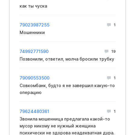
как ты чуска
79023987255
1
Мошенники
74992771590
19
Позвонили, ответил, молча бросили трубку
79090553500
1
Совкомбанк, будто я не завершил какую-то
операцию
79624480361
1
Звонила мошенница предлагала какой-то
мусор никому не нужный женщина
психически не здорова неадекватная дура.