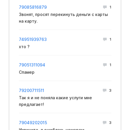
79085816879
1
Звонят, просят перекинуть деньги с карты
на карту.
74951939763
1
хто ?
79051311094
1
Спамер
79200711511
3
Так я и не поняла какие услуги мне
предлагает!
79049202015
3
Извините ,я ошиблась номером.