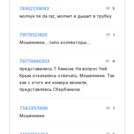
74952259093
5
молчун пе da raz, молчит и дышит в трубку
79179521805
1
Мошенники....типо коллекторы....
79779466303
4
представились Т банком. На вопрос Чей
Крым отказались отвечать. Мошенники. Так
как с этого же номера звонили,
представляясь Сбербанком.
73433511699
1
Мошенники