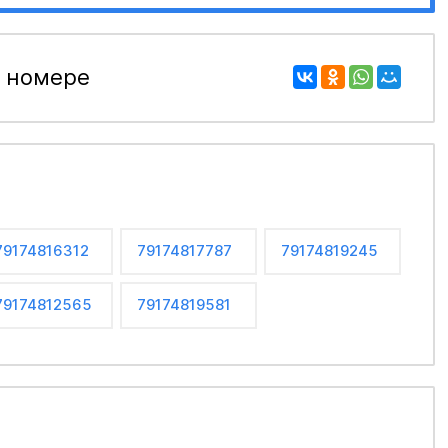
 номере
79174816312
79174817787
79174819245
79174812565
79174819581