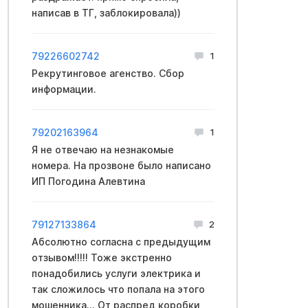
написав в ТГ, заблокировала))
79226602742
1
Рекрутинговое агенство. Сбор
информации.
79202163964
1
Я не отвечаю на незнакомые
номера. На прозвоне было написано
ИП Погодина Алевтина
79127133864
2
Абсолютно согласна с предыдущим
отзывом!!!!! Тоже экстренно
понадобились услуги электрика и
так сложилось что попала на этого
мошенника... От распред коробки