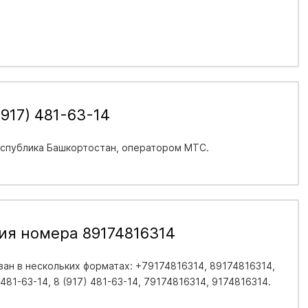
917) 481-63-14
спублика Башкортостан
, оператором МТС.
ия номера 89174816314
ан в нескольких форматах: +79174816314, 89174816314,
 481-63-14, 8 (917) 481-63-14, 79174816314, 9174816314.