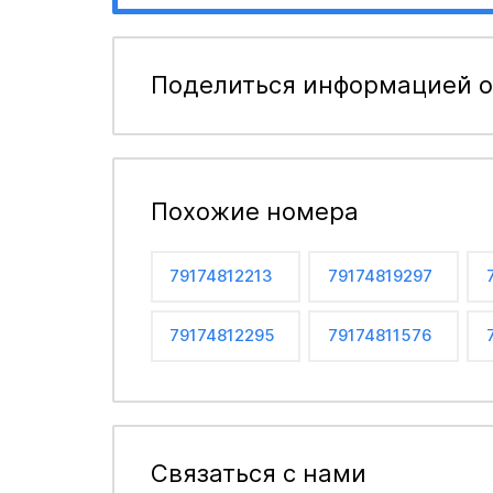
Поделиться информацией о
Похожие номера
79174812213
79174819297
79174812295
79174811576
Связаться с нами