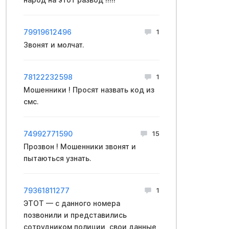
79919612496
1
Звонят и молчат.
78122232598
1
Мошенники ! Просят назвать код из
смс.
74992771590
15
Прозвон ! Мошенники звонят и
пытаються узнать.
79361811277
1
ЭТОТ — с данного номера
позвонили и представились
сотрудником полиции, свои данные