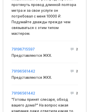
протянуть провод длинной полтора
метра и за свои услуги он
потребовал с меня 10000 ₽.
Подумайте дважды прежде чем
связываться с этим типом
мастером.
79196715597
2
Представляются ЖКХ.
79196561442
2
Представляются ЖКХ.
79196561442
2
"Готовы принят слесаря, обход
вашего дома?" На вопрос какая
компания даже ответила какая то