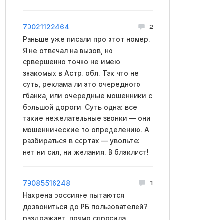
79021122464
2
Раньше уже писали про этот номер.
Я не отвечал на вызов, но
срвершенно точно не имею
знакомых в Acтр. обл. Так что не
суть, реклама ли это очередного
гбанка, или очередные мошенники с
большой дороги. Суть одна: все
такие нежелательные звонки — они
мошеннические по определению. А
разбираться в сортах — увольте:
нет ни сил, ни желания. В блэклиcт!
79085516248
1
Нахрена россияне пытаются
дозвониться до РБ пользователей?
раздражает. прямо спросила,