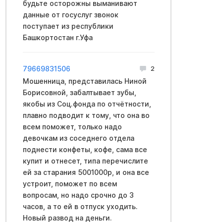
будьте осторожны выманивают
данные от госуслуг звонок
поступает из республики
Башкортостан г.Уфа
79669831506
2
Мошенница, представилась Ниной
Борисовной, забалтывает зубы,
якобы из Соц.фонда по отчётности,
плавно подводит к тому, что она во
всем поможет, только надо
девочкам из соседнего отдела
поднести конфеты, кофе, сама все
купит и отнесет, типа перечислите
ей за старания 5001000р, и она все
устроит, поможет по всем
вопросам, но надо срочно до 3
часов, а то ей в отпуск уходить.
Новый развод на деньги.