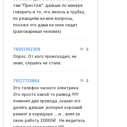
там "Престиж". дальше по манере
говорить и то, что лилось в трубку,
по реакциям на мои вопросы,
похоже что дама на зоне сидит.
(разговаривал человек)
74951362308
2
Опрос. От кого происходил, не
знаю, слушать не стала.
79127133864
2
Это телефон часного электрика .
Это просто какой то развод !!!!!!
поменял два провода ,сказал что
делать дальше ,испорил хороший
ремонт в коридоре ....и....взял за
свою работу 20000₽ . Не ведитесь
народ на этот развод !!!!!