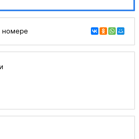
 номере
и