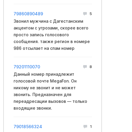
79860890489
5
Звонил мужчина с Дагестанским
акцентом с угрозами, скорее всего
просто запись голосового
сообщения. также регион в номере
986 отсылает на спам номер
79201110070
8
Данный номер принадлежит
голосовой почте MegaFon. Он
никому не звонит и не может
звонить. Предназначен для
переадресации вызовов — только
входящие звонки.
79018566324
1