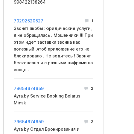
998422138264
79292520527
1
Звонят якобы :юридические услуги,
я не обращалась . Мошенники !!! При
этом идет заставка звонка как
полезный ,чтоб приложение его не
блокировало . Не ведитесь ! Звонят
бесконечно и с разными цифрами на
конце .
79654674659
2
Ayra.by Service Booking Belarus
Minsk
79654674659
2
Ayra by Отдел Бронирования и