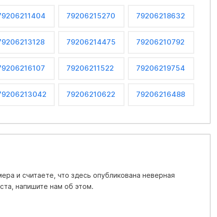
79206211404
79206215270
79206218632
79206213128
79206214475
79206210792
79206216107
79206211522
79206219754
79206213042
79206210622
79206216488
ера и считаете, что здесь опубликована неверная
та, напишите нам об этом.