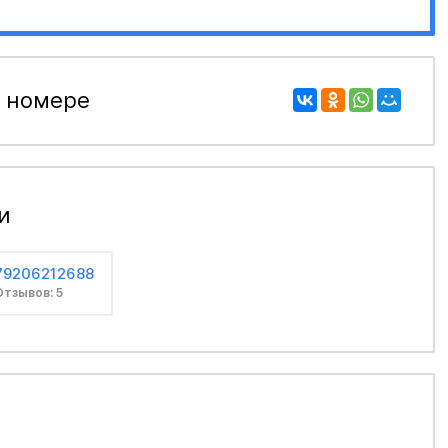
 номере
и
79206212688
Отзывов: 5