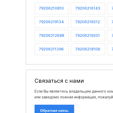
79206210810
79206216143
79206219134
79206218312
79206212688
79206219201
79206211396
79206218108
Связаться с нами
Если Вы являетесь владельцем данного ном
или заведомо ложная информация, пожалуйс
Обратная связь