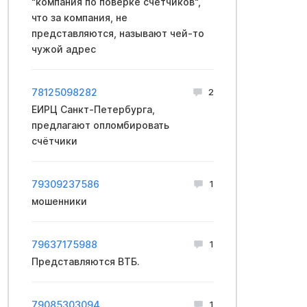
"компания по поверке счетчиков",
что за компания, не
представляются, называют чей-то
чужой адрес
78125098282
2
ЕИРЦ Санкт-Петербурга,
предлагают опломбировать
счётчики
79309237586
1
мошенники
79637175988
1
Представляются ВТБ.
79085303094
1