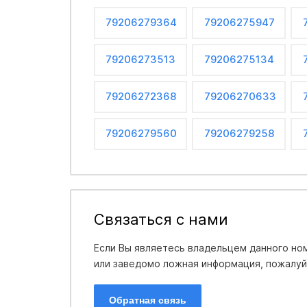
79206279364
79206275947
79206273513
79206275134
79206272368
79206270633
79206279560
79206279258
Связаться с нами
Если Вы являетесь владельцем данного ном
или заведомо ложная информация, пожалуйс
Обратная связь