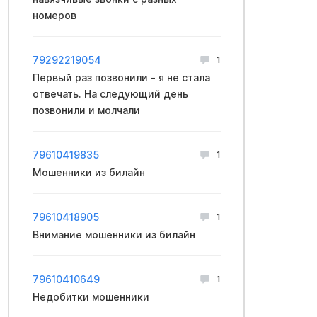
номеров
79292219054
1
Первый раз позвонили - я не стала
отвечать. На следующий день
позвонили и молчали
79610419835
1
Мошенники из билайн
79610418905
1
Внимание мошенники из билайн
79610410649
1
Недобитки мошенники