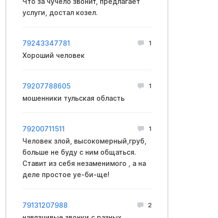
Что за чучело звонит, предлагает
услуги, достал козел.
79243347781
1
Хороший человек
79207788605
1
мошенники тульская область
79200711511
1
Человек злой, высокомерный,груб,
больше не буду с ним общаться.
Ставит из себя незаменимого , а на
деле простое уе-би-ще!
79131207988
2
навязчивые звонки с разных