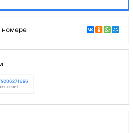
 номере
и
79206271686
Отзывов: 1