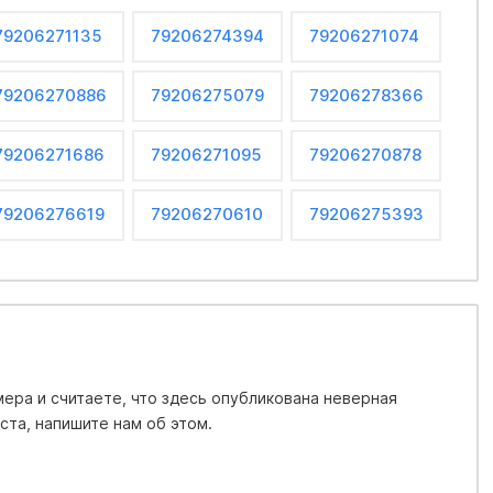
79206271135
79206274394
79206271074
79206270886
79206275079
79206278366
79206271686
79206271095
79206270878
79206276619
79206270610
79206275393
ера и считаете, что здесь опубликована неверная
та, напишите нам об этом.