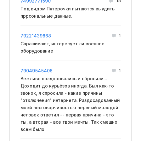
74992771590
18
Под видом Пятерочки пытаются выудить
пррсональные данные.
79221439868
1
Спрашивают, интересует ли военное
оборудование
79049545406
1
Вежливо поздоровались и сбросили...
Доходит до курьёзов иногда. Был как-то
звонок, я спросила - какие причины
"отключения" интернета. Раздосадованный
моей несговорчивостью нервный молодой
человек ответил -- первая причина - это
ты, а вторая - все твои мечты. Так смешно
всем было!