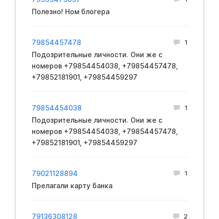
Полезно! Ном блогера
79854457478
1
Подозрительные личности. Они же с
номеров +79854454038, +79854457478,
+79852181901, +79854459297
79854454038
1
Подозрительные личности. Они же с
номеров +79854454038, +79854457478,
+79852181901, +79854459297
79021128894
1
Прелагали карту банка
79136308128
2