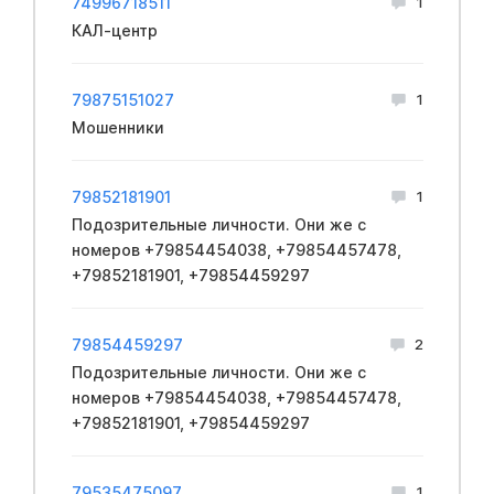
74996718511
1
КАЛ-центр
79875151027
1
Мошенники
79852181901
1
Подозрительные личности. Они же с
номеров +79854454038, +79854457478,
+79852181901, +79854459297
79854459297
2
Подозрительные личности. Они же с
номеров +79854454038, +79854457478,
+79852181901, +79854459297
79535475097
1