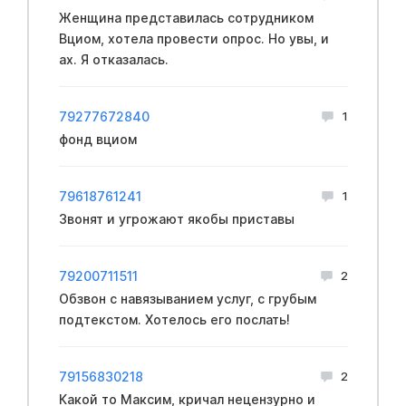
Женщина представилась сотрудником
Вциом, хотела провести опрос. Но увы, и
ах. Я отказалась.
79277672840
1
фонд вциом
79618761241
1
Звонят и угрожают якобы приставы
79200711511
2
Обзвон с навязыванием услуг, с грубым
подтекстом. Хотелось его послать!
79156830218
2
Какой то Максим, кричал нeцензурно и