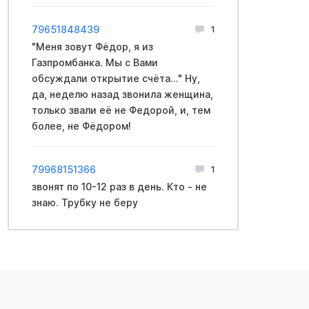
79651848439
1
"Меня зовут Фёдор, я из
Газпромбанка. Мы с Вами
обсуждали открытие счёта..." Ну,
да, неделю назад звонила женщина,
только звали её не Федорой, и, тем
более, не Фёдором!
79968151366
1
звонят по 10-12 раз в день. Кто - не
знаю. Трубку не беру