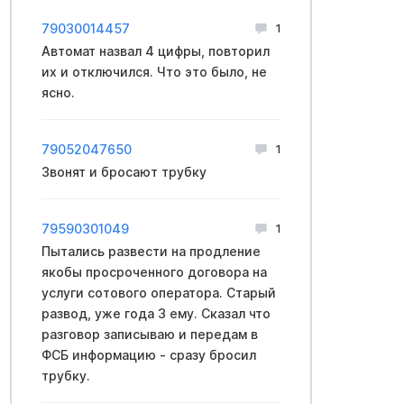
79030014457
1
Автомат назвал 4 цифры, повторил
их и отключился. Что это было, не
ясно.
79052047650
1
Звонят и бросают трубку
79590301049
1
Пытались развести на продление
якобы просроченного договора на
услуги сотового оператора. Старый
развод, уже года 3 ему. Сказал что
разговор записываю и передам в
ФCБ информацию - сразу бросил
трубку.