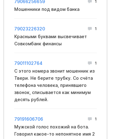
79066256659
1
Мошенники под видом банка
79023226320
1
Красными буквами высвечивает
Совкомбанк финансы
79011102764
1
С этого номера звонит мошенник из
Твери. Не берите трубку. Со счёта
телефона человека, принявшего
звонок, списывается как минимум
десять рублей.
79191606706
1
Мужской голос похожий на бота.
Говорил какое-то непонятное имя 2