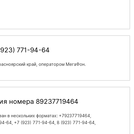
923) 771-94-64
расноярский край
, оператором МегаФон.
ия номера 89237719464
ан в нескольких форматах: +79237719464,
4-64, +7 (923) 771-94-64, 8 (923) 771-94-64,