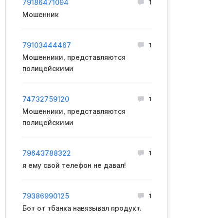
79186471094
1
Мошенник
79103444467
1
Мошенники, представляются
полицейскими
74732759120
1
Мошенники, представляются
полицейскими
79643788322
1
я ему свой телефон не давал!
79386990125
1
Бот от тбанка навязывал продукт.