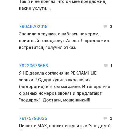
Так я и не поняла ,что он мне предложил,
какие услуги....
79049202015
3
Звонила девушка, ошиблась номером,
приятный голос,зовут Алена. Я предложил
встретится, получил отказ.
79230676658
1
Я НЕ давала согласия на РЕКЛАМНЫЕ
звонки!!! Сдуру купила украшения
(недорогие) в этом магазине. И теперь мне
с разных номеров звонят и предлагают
"подарок"! Достали, мошенники!!!
79175793635
2
Пишет в MAX, просит вступить в "чат дома".