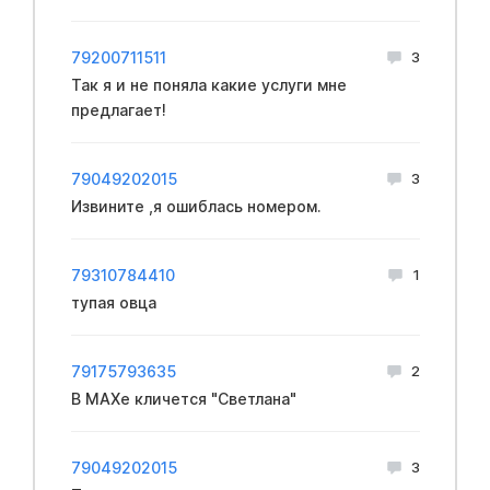
79200711511
3
Так я и не поняла какие услуги мне
предлагает!
79049202015
3
Извините ,я ошиблась номером.
79310784410
1
тупая овца
79175793635
2
В МАХе кличется "Светлана"
79049202015
3