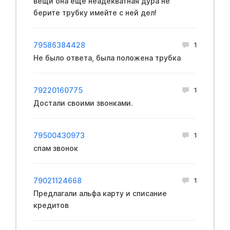
вещи она ещё неадекватная дура не
берите трубку имейте с ней дел!
79586384428
1
Не было ответа, была положена трубка
79220160775
1
Достали своими звонками.
79500430973
1
спам звонок
79021124668
1
Предлагали альфа карту и списание
кредитов