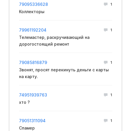
79095336628
1
Коллекторы
79961192204
1
Телемастер, раскручивающий на
дорогостоящий ремонт
79085816879
1
Звонят, просят перекинуть деньги с карты
на карту.
74951939763
1
хто ?
79051311094
1
Спамер