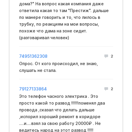
дома?" На вопрос какая компания даже
ответила какая то там "Престиж". дальше
по манере говорить и то, что лилось в
трубку, по реакциям на мои вопросы,
похоже что дама на зоне сидит.
(разговаривал человек)
74951362308
2
Опрос. От кого происходил, не знаю,
слушать не стала.
79127133864
2
Это телефон часного электрика . Это
просто какой то развод !!!!!!поменял два
провода ,сказал что делать дальше
,испорил хороший ремонт в коридоре
....и....взял за свою работу 20000₽ . Не
ведитесь народ на этот развод !!!!!