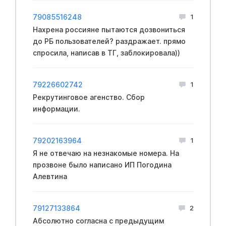
79085516248
1
Нахрена россияне пытаются дозвониться
до РБ пользователей? раздражает. прямо
спросила, написав в ТГ, заблокировала))
79226602742
1
Рекрутинговое агенство. Сбор
информации.
79202163964
1
Я не отвечаю на незнакомые номера. На
прозвоне было написано ИП Погодина
Алевтина
79127133864
2
Абсолютно согласна с предыдущим