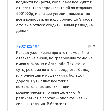
поднести конфеты, кофе, сама все купит и
отнесет, типа перечислите ей за старания
5001000р, и она все устроит, поможет по
всем вопросам, но надо срочно до 3 часов,
а то ей в отпуск уходить. Новый развод на
деньги.
79021122464
2
Раньше уже писали про этот номер. Я не
отвечал на вызов, но срвершенно точно не
имею знакомых в Acтр. обл. Так что не
суть, реклама ли это очередного гбанка,
или очередные мошенники с большой
дороги. Суть одна: все такие
нежелательные звонки — они
мошеннические по определению. А
разбираться в сортах — увольте: нет ни
сил, ни желания. В блэклиcт!