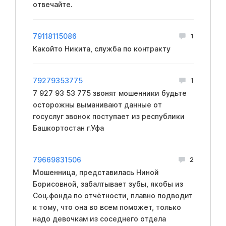
отвечайте.
79118115086
1
Какойто Никита, служба по контракту
79279353775
1
7 927 93 53 775 звонят мошенники будьте
осторожны выманивают данные от
госуслуг звонок поступает из республики
Башкортостан г.Уфа
79669831506
2
Мошенница, представилась Ниной
Борисовной, забалтывает зубы, якобы из
Соц.фонда по отчётности, плавно подводит
к тому, что она во всем поможет, только
надо девочкам из соседнего отдела